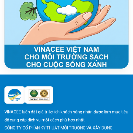
VINACEE luôn đặt giá trị lợi ích khách hàng nhận được làm mục tiêu
để cung cấp dịch vụ một cách phù hợp nhất
CÔNG TY CỔ PHẦN KỸ THUẬT MÔI TRƯỜNG VÀ XÂY DỰNG