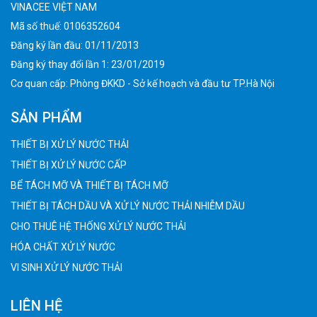
VINACEE VIỆT NAM
Mã số thuế: 0106352604
Đăng ký lần đầu: 01/11/2013
Đăng ký thay đổi lần 1: 23/01/2019
Cơ quan cấp: Phòng ĐKKD - Sở kế hoạch và đầu tư TP.Hà Nội
SẢN PHẨM
THIẾT BỊ XỬ LÝ NƯỚC THẢI
THIẾT BỊ XỬ LÝ NƯỚC CẤP
BỂ TÁCH MỠ VÀ THIẾT BỊ TÁCH MỠ
THIẾT BỊ TÁCH DẦU VÀ XỬ LÝ NƯỚC THẢI NHIỄM DẦU
CHO THUÊ HỆ THỐNG XỬ LÝ NƯỚC THẢI
HÓA CHẤT XỬ LÝ NƯỚC
VI SINH XỬ LÝ NƯỚC THẢI
LIÊN HỆ