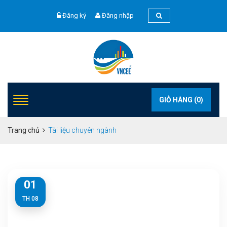
Đăng ký
Đăng nhập
GIỎ HÀNG (
0
)
Trang chủ
Tài liệu chuyên ngành
01
TH 08