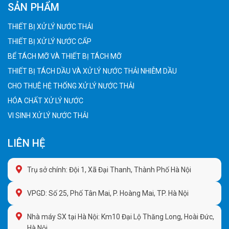
SẢN PHẨM
THIẾT BỊ XỬ LÝ NƯỚC THẢI
THIẾT BỊ XỬ LÝ NƯỚC CẤP
BỂ TÁCH MỠ VÀ THIẾT BỊ TÁCH MỠ
THIẾT BỊ TÁCH DẦU VÀ XỬ LÝ NƯỚC THẢI NHIỄM DẦU
CHO THUÊ HỆ THỐNG XỬ LÝ NƯỚC THẢI
HÓA CHẤT XỬ LÝ NƯỚC
VI SINH XỬ LÝ NƯỚC THẢI
LIÊN HỆ
Trụ sở chính: Đội 1, Xã Đại Thanh, Thành Phố Hà Nội
VPGD: Số 25, Phố Tân Mai, P. Hoàng Mai, TP. Hà Nội
Nhà máy SX tại Hà Nội: Km10 Đại Lộ Thăng Long, Hoài Đức,
Hà Nội