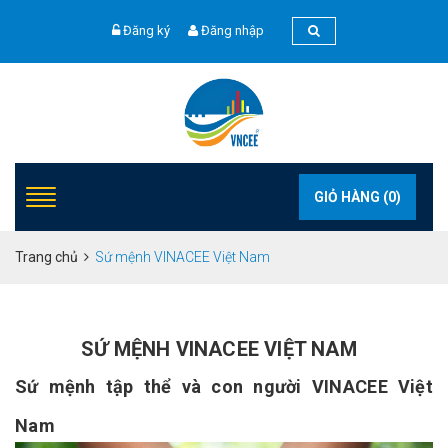
Đăng ký
Đăng nhập
GIỎ HÀNG (
0
)
Trang chủ
Sứ mệnh VINACEE Việt Nam
SỨ MỆNH VINACEE VIỆT NAM
Sứ mệnh tập thể và con người VINACEE Việt
Nam