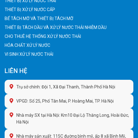
THIẾT BỊ XỬ LÝ NƯỚC THẢI
THIẾT BỊ XỬ LÝ NƯỚC CẤP
BỂ TÁCH MỠ VÀ THIẾT BỊ TÁCH MỠ
THIẾT BỊ TÁCH DẦU VÀ XỬ LÝ NƯỚC THẢI NHIỄM DẦU
CHO THUÊ HỆ THỐNG XỬ LÝ NƯỚC THẢI
HÓA CHẤT XỬ LÝ NƯỚC
VI SINH XỬ LÝ NƯỚC THẢI
LIÊN HỆ
Trụ sở chính: Đội 1, Xã Đại Thanh, Thành Phố Hà Nội
VPGD: Số 25, Phố Tân Mai, P. Hoàng Mai, TP. Hà Nội
Nhà máy SX tại Hà Nội: Km10 Đại Lộ Thăng Long, Hoài Đức,
Hà Nội
Nhà máy sản xuất: 115C đường bình mỹ, ấp 8 xã Bình Mỹ,