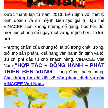
Được thành lập từ năm 2013, kiên định với triết lý
kinh doanh và sứ mệnh kiến tạo giá trị, tập thể
VINACEE luôn không ngừng cố gắng, học hỏi, đổi
mới tiên phong để ngày một vững mạnh hơn, to lớn
hơn.
Phương châm
của
chúng
tôi
là
trú
trọng
chất
lượng,
tuổi
thọ
sản
phẩm, khả
năng
vận
hành
ổn
định
và
tối
ưu chi phí
đầu
tư
cho
khách
hàng. VINACEE Việt
“HỢP TÁC – ĐỒNG HÀNH – PHÁT
Nam
TRIỂN BỀN VỮNG”
cùng Quý khách
hàng.
Các thông tin chi tiết về sản phẩm dịch vụ của
VINACEE Việt Nam.