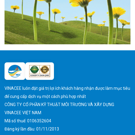
VINACEE luôn đặt giá trị lợi ích khách hàng nhận được làm mục tiêu
để cung cấp dịch vụ một cách phù hợp nhất
CÔNG TY CỔ PHẦN KỸ THUẬT MÔI TRƯỜNG VÀ XÂY DỰNG
VINACEE VIỆT NAM
Mã số thuế: 0106352604
Đăng ký lần đầu: 01/11/2013