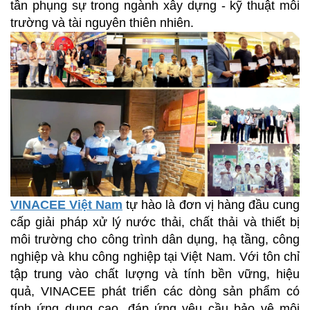
tần phụng sự trong ngành xây dựng - kỹ thuật môi
trường và tài nguyên thiên nhiên.
VINACEE Việt Nam
tự
hào
là
đơn
vị
hàng
đầu
cung
cấp
giải
pháp
xử
lý
nước
thải, chất
thải
và
thiết
bị
môi
trường
cho
công
trình
dân
dụng, hạ
tầng, công
nghiệp
và
khu
công
nghiệp
tại Việt Nam. Với
tôn
chỉ
tập
trung
vào
chất
lượng
và
tính
bền
vững, hiệu
quả, VINACEE phát
triển
các
dòng
sản
phẩm
có
tính
ứng
dụng
cao, đáp
ứng
yêu
cầu
bảo
vệ
môi