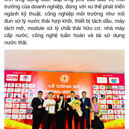
trường
của
doanh
nghiệp, đúng
với xu thế
phát
triển
ngành
kỹ
thuật, công
nghiệp
môi
trường
như
mô
đun
xử
lý
nước
thải
hợp
khối, thiết
bị
tách
dầu, máy
tách
mỡ, module xử
lý
chất
thải
hữu
cơ, nhà
máy
cấp
nước, công
nghệ
tuần
hoàn
và
tái
sử
dụng
nước
thải.