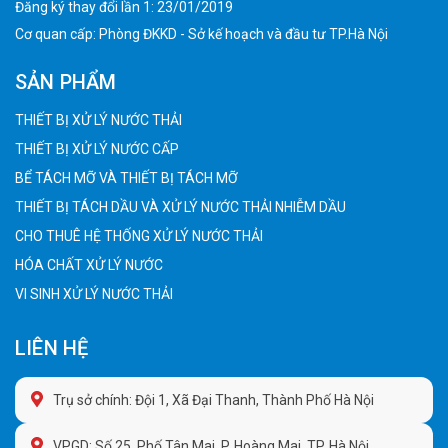
Đăng ký thay đổi lần 1: 23/01/2019
Cơ quan cấp: Phòng ĐKKD - Sở kế hoạch và đầu tư TP.Hà Nội
SẢN PHẨM
THIẾT BỊ XỬ LÝ NƯỚC THẢI
THIẾT BỊ XỬ LÝ NƯỚC CẤP
BỂ TÁCH MỠ VÀ THIẾT BỊ TÁCH MỠ
THIẾT BỊ TÁCH DẦU VÀ XỬ LÝ NƯỚC THẢI NHIỄM DẦU
CHO THUÊ HỆ THỐNG XỬ LÝ NƯỚC THẢI
HÓA CHẤT XỬ LÝ NƯỚC
VI SINH XỬ LÝ NƯỚC THẢI
LIÊN HỆ
Trụ sở chính: Đội 1, Xã Đại Thanh, Thành Phố Hà Nội
VPGD: Số 25, Phố Tân Mai, P. Hoàng Mai, TP. Hà Nội