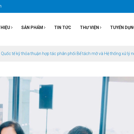
m
THIỆU
SẢN PHẨM
TIN TỨC
THƯ VIỆN
TUYỂN DỤN
uốc tế kỹ thỏa thuận hợp tác phân phối Bể tách mỡ và Hệ thống xử lý n