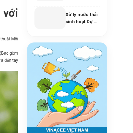
phòng khám
Cho Nhà Máy
nha khoa, trung
Và Khu Công
 với
Xử lý nước thải
tâm thẩm mỹ
Nghiệp
sinh hoạt Dự án
2026
trường học,
chợ, bệnh xá
 thuật Môi
năm 2026
c (Bao gồm
ữa đến tay