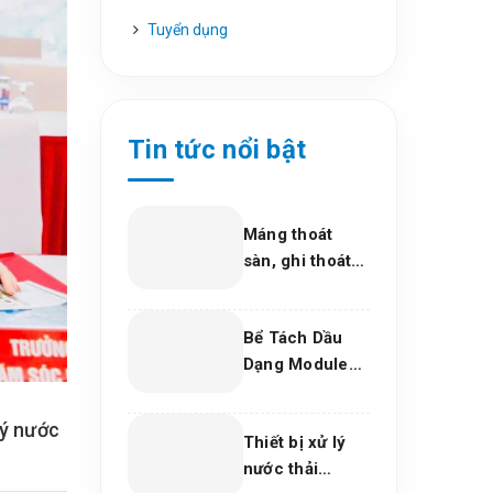
Tuyển dụng
Tin tức nổi bật
Máng thoát
sàn, ghi thoát
sàn Inox 304,
giải pháp thoát
Bể Tách Dầu
nước bền vững
Dạng Module
cho dự án và
Composite –
bếp công
Giải Pháp Xử Lý
nghiệp 2026
lý nước
Thiết bị xử lý
Dầu Nước Hiệu
nước thải
Quả, Bền Vững