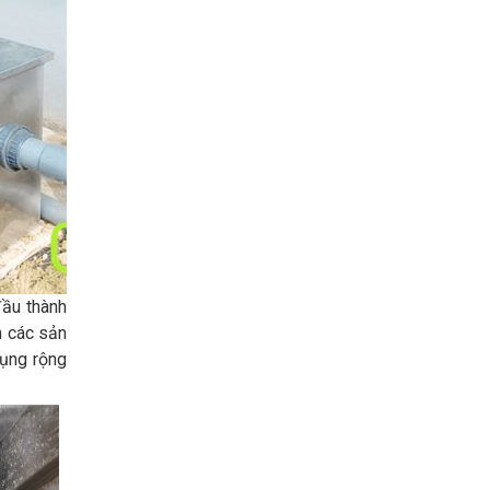
đầu thành
n các sản
dụng rộng