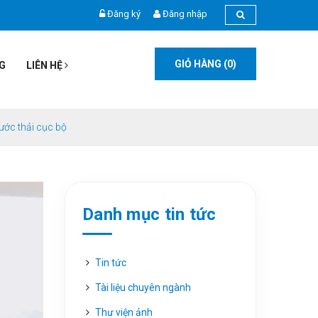
Đăng ký
Đăng nhập
GIỎ HÀNG (
0
)
G
LIÊN HỆ
ước thải cục bộ
Danh mục tin tức
Tin tức
Tài liệu chuyên ngành
Thư viện ảnh