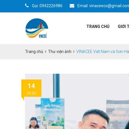
Gọi: 0942226986
Email: vinaceeco@gmail.co
TRANG CHỦ
GIỚI 
Trang chủ
Thư viện ảnh
VINACEE Việt Nam và Sơn Hà Q
14
TH 05