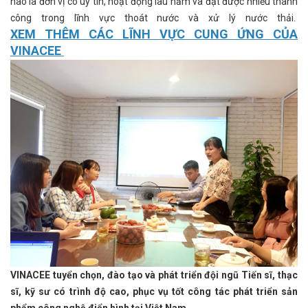
hào là đơn vị có uy tín, hoạt động lâu năm và đạt được nhiều thành
công trong lĩnh vực thoát nước và xử lý nước thải.
XEM THÊM CÁC LĨNH VỰC CUNG ỨNG CỦA
VINACEE
VINACEE tuyển chọn, đào tạo và phát triển đội ngũ Tiến sĩ, thạc
sĩ, kỹ sư có trình độ cao, phục vụ tốt công tác phát triển sản
phẩm công nghệ điển hình tại Việt Nam.