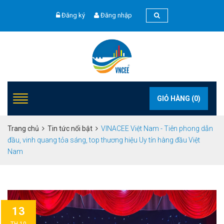
Đăng ký
Đăng nhập
GIỎ HÀNG (
0
)
Trang chủ
Tin tức nổi bật
VINACEE Việt Nam - Tiên phong dẫn
đầu, vinh quang tỏa sáng, top thương hiệu Uy tín hàng đầu Việt
Nam
13