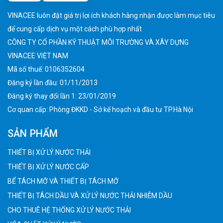
VINACEE luôn đặt giá trị lợi ích khách hàng nhận được làm mục tiêu
để cung cấp dịch vụ một cách phù hợp nhất
CÔNG TY CỔ PHẦN KỸ THUẬT MÔI TRƯỜNG VÀ XÂY DỰNG
VINACEE VIỆT NAM
Mã số thuế: 0106352604
Đăng ký lần đầu: 01/11/2013
Đăng ký thay đổi lần 1: 23/01/2019
Cơ quan cấp: Phòng ĐKKD - Sở kế hoạch và đầu tư TP.Hà Nội
SẢN PHẨM
THIẾT BỊ XỬ LÝ NƯỚC THẢI
THIẾT BỊ XỬ LÝ NƯỚC CẤP
BỂ TÁCH MỠ VÀ THIẾT BỊ TÁCH MỠ
THIẾT BỊ TÁCH DẦU VÀ XỬ LÝ NƯỚC THẢI NHIỄM DẦU
CHO THUÊ HỆ THỐNG XỬ LÝ NƯỚC THẢI