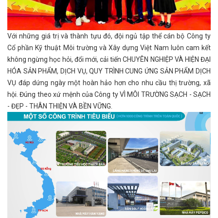
Với những giá trị và thành tựu đó, đội ngủ tập thể cán bộ Công ty
Cổ phần Kỹ thuật Môi trường và Xây dựng Việt Nam luôn cam kết
không ngừng học hỏi, đổi mới, cải tiến CHUYÊN NGHIỆP VÀ HIỆN ĐẠI
HÓA SẢN PHẨM, DỊCH VỤ, QUY TRÌNH CUNG ỨNG SẢN PHẨM DỊCH
VỤ đáp dứng ngày một hoàn hảo hơn cho nhu cầu thị trường, xã
hội. Đúng theo xứ mệnh của Công ty VÌ MÔI TRƯỜNG SẠCH - SẠCH
- ĐẸP - THÂN THIỆN VÀ BỀN VỮNG.