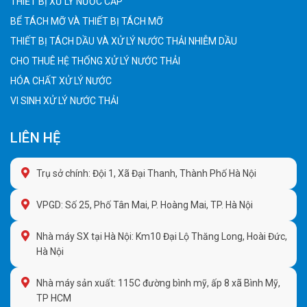
THIẾT BỊ XỬ LÝ NƯỚC CẤP
BỂ TÁCH MỠ VÀ THIẾT BỊ TÁCH MỠ
THIẾT BỊ TÁCH DẦU VÀ XỬ LÝ NƯỚC THẢI NHIỄM DẦU
CHO THUÊ HỆ THỐNG XỬ LÝ NƯỚC THẢI
HÓA CHẤT XỬ LÝ NƯỚC
VI SINH XỬ LÝ NƯỚC THẢI
LIÊN HỆ
Trụ sở chính: Đội 1, Xã Đại Thanh, Thành Phố Hà Nội
VPGD: Số 25, Phố Tân Mai, P. Hoàng Mai, TP. Hà Nội
Nhà máy SX tại Hà Nội: Km10 Đại Lộ Thăng Long, Hoài Đức,
Hà Nội
Nhà máy sản xuất: 115C đường bình mỹ, ấp 8 xã Bình Mỹ,
TP HCM