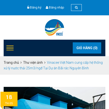
Đăng ký
Đăng nhập
GIỎ HÀNG (
0
)
Trang chủ
Thư viện ảnh
Vinacee Việt Nam cung cấp hệ thống
xử lý nước thải 25m3/ngđ Tại Dự án Bãi rác Nguyên Bình
18
TH 05