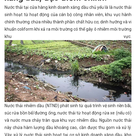
Nước thải tại cửa hàng kinh doanh xăng dầu chủ yếu là là nước thải
sinh hoạt từ hoạt động của cán bộ công nhân viên, khu vực hành
chính thường chứa nhiều thành phần chất hữu cơ, dinh hưỡng và vi
khuẩn coliform khi xả ra môi trường có thể gây ô nhiễm môi trường
khu vực.
Nước thải nhiễm dầu (NTND) phát sinh từ quá trình vệ sinh nền bãi,
súc rửa bồn bể/đường ống, nước thải từ hoạt động rửa xe (nếu có)
và nước mưa chảy tràn qua khu vực nhiễm dầu. Nguồn nước thải
này chứa hàm lượng dầu khoáng cao, cần được thu gom và xử lý.
Vậy xử lý nước thải sinh hoạt tại cơ sở kinh doanh xăng dầu, kho