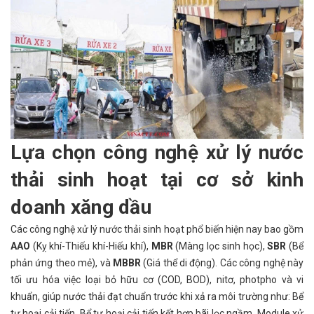
Lựa chọn công nghệ xử lý nước
thải sinh hoạt tại cơ sở kinh
doanh xăng dầu
Các công nghệ xử lý nước thải sinh hoạt phổ biến hiện nay bao gồm
AAO
(Kỵ khí-Thiếu khí-Hiếu khí),
MBR
(Màng lọc sinh học),
SBR
(Bể
phản ứng theo mẻ), và
MBBR
(Giá thể di động). Các công nghệ này
tối ưu hóa việc loại bỏ hữu cơ (COD, BOD), nitơ, photpho và vi
khuẩn, giúp nước thải đạt chuẩn trước khi xả ra môi trường như: Bể
tự hoại cải tiến, Bể tự hoại cải tiến kết hợp bãi lọc ngầm, Module xử