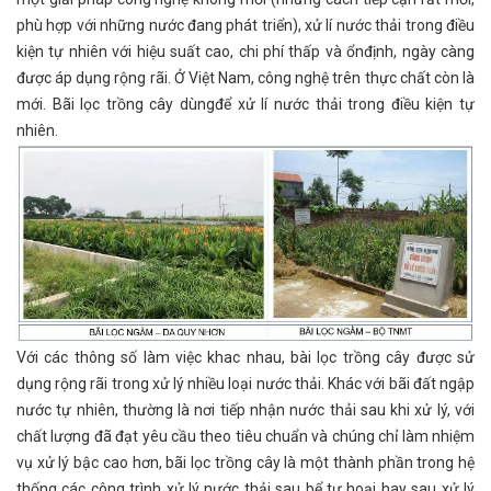
phù hợp với những nước đang phát triển), xử lí nước thải trong điều
kiện tự nhiên với hiệu suất cao, chi phí thấp và ổnđịnh, ngày càng
được áp dụng rộng rãi. Ở Việt Nam, công nghệ trên thực chất còn là
mới. Bãi lọc trồng cây dùngđể xử lí nước thải trong điều kiện tự
nhiên.
Với các thông số làm việc khac nhau, bài lọc trồng cây được sử
dụng rộng rãi trong xử lý nhiều loại nước thải. Khác với bãi đất ngập
nước tự nhiên, thường là nơi tiếp nhận nước thải sau khi xử lý, với
chất lượng đã đạt yêu cầu theo tiêu chuẩn và chúng chỉ làm nhiệm
vụ xử lý bậc cao hơn, bãi lọc trồng cây là một thành phần trong hệ
thống các công trình xử lý nước thải sau bể tự hoại hay sau xử lý