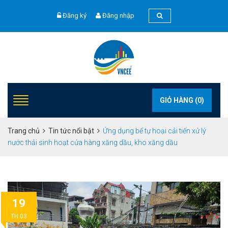
Đăng ký
Đăng nhập
GIỎ HÀNG (
0
)
Trang chủ
Tin tức nổi bật
Ứng dụng bể tự hoại cải tiến xử lý
nước thải sinh hoạt cửa hàng xăng dầu, kho xăng dầu
19
TH 03