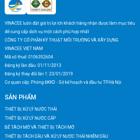
VINACEE luôn đặt giá trị lợi ích khách hàng nhận được làm mục tiêu
để cung cấp dịch vụ một cách phù hợp nhất
CÔNG TY CỔ PHẦN KỸ THUẬT MÔI TRƯỜNG VÀ XÂY DỰNG
VINACEE VIỆT NAM
Mã số thuế: 0106352604
Đăng ký lần đầu: 01/11/2013
Đăng ký thay đổi lần 1: 23/01/2019
Cơ quan cấp: Phòng ĐKKD - Sở kế hoạch và đầu tư TP.Hà Nội
SẢN PHẨM
THIẾT BỊ XỬ LÝ NƯỚC THẢI
THIẾT BỊ XỬ LÝ NƯỚC CẤP
BỂ TÁCH MỠ VÀ THIẾT BỊ TÁCH MỠ
THIẾT BỊ TÁCH DẦU VÀ XỬ LÝ NƯỚC THẢI NHIỄM DẦU