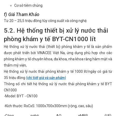
Cơ sở tiêm chủng.
f) Giá Tham Khảo
Từ 20 – 25,5 triệu đồng tùy công suất và công nghệ.
5.2.
Hệ thống thiết bị xử lý nước thải
phòng khám y tế BYT-CN1000 lít
Hệ thống xử lý nước thải (thiết bị) phòng khám y tế là sản phẩm
được phát triển bởi VINACEE Việt Na, ứng dụng phù hợp cho các
phòng khám y tế chuyên khoa, đa khoa, nha khoa răng hàm mặt và
thẩm mỹ viện,
Hệ thống xử lý nước thải phòng khám y tế 1000 lít/ngày có giá từ
35 triệu đồng
(chi tiết giá và sản phẩm)
Thông
số
chi
tiết
hệ
thống
xử
lý
nước
thải
phòng
khám y tế BYT
CN1000
-
Model: BYT - CN100
-
Kích
thước
: RxCxS: 1000x700x300mm (rộng, cao, sâu)
-
Công
nghệ
: AO +MBR (UF)