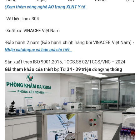
(Xem thêm công nghệ AO trong XLNT Y tế
-
Vật
liệu
: Inox 304
-
Xuất
xứ
: VINACEE Việt Nam
-
Bảo
hành
2
năm (Bảo hành chính hãng bỡi VINACEE Việt Nam) -
Nhận catalogue và báo giá chi tiết.
Sản
xuất
theo
ISO 9001:2015,
TCCS:Số
02/TCCS/VNC – 2024
Giá tham khảo của thiết bị: Từ 34 - 39 triệu đồng/hệ thống