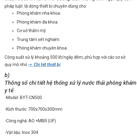
pháp luật.
là dòng thiết bị chuyên dùng cho:
Phòng khám nha khoa.
Phòng khám đa khoa.
Cơ sở thẩm mỹ.
Trung tâm xét nghiệm.
Phòng khám chuyên khoa.
Công suất xử lý khoảng 500 lít/ngày đêm, phù hợp với các cơ sở
quy mô nhỏ
-> Chi tết thiết bị
b)
Thông số chi tiết hệ thống xử lý nước thải phòng khám
y tế
-
Model: BYT-CN500
-
Kích
thước
: 700x700x300mm
-
Công
nghệ
: AO +MBR (UF)
-
Vật
liệu
: Inox 304