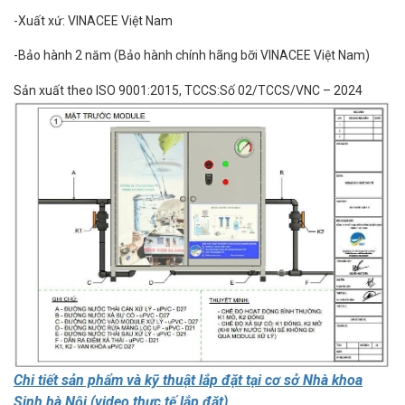
-
Xuất
xứ
: VINACEE Việt Nam
-
Bảo
hành
2
năm (Bảo hành chính hãng bỡi VINACEE Việt Nam)
Sản
xuất
theo
ISO 9001:2015,
TCCS:Số
02/TCCS/VNC – 2024
Chi tiết sản phẩm và kỹ thuật lắp đặt tại cơ sở Nhà khoa
Sinh hà Nội (video thực tế lắp đặt)