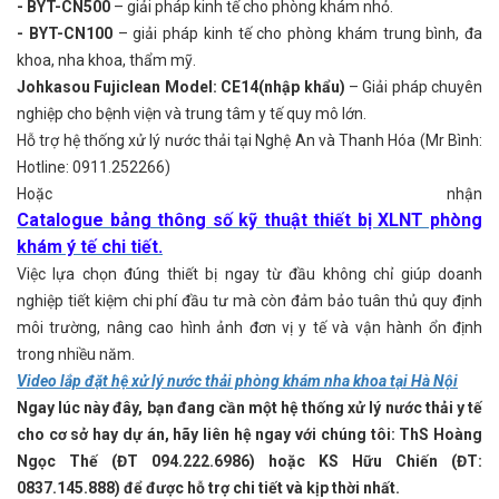
- BYT-CN500
– giải pháp kinh tế cho phòng khám nhỏ.
- BYT-CN100
– giải pháp kinh tế cho phòng khám trung bình, đa
khoa, nha khoa, thẩm mỹ.
Johkasou Fujiclean
Model: CE14(nhập khẩu)
– Giải pháp chuyên
nghiệp cho bệnh viện và trung tâm y tế quy mô lớn.
Hỗ trợ hệ thống xử lý nước thải tại Nghệ An và Thanh Hóa (Mr Bình:
Hotline: 0911.252266)
Hoặc nhận
Catalogue bảng thông số kỹ thuật thiết bị XLNT phòng
khám ý tế chi tiết.
Việc lựa chọn đúng thiết bị ngay từ đầu không chỉ giúp doanh
nghiệp tiết kiệm chi phí đầu tư mà còn đảm bảo tuân thủ quy định
môi trường, nâng cao hình ảnh đơn vị y tế và vận hành ổn định
trong nhiều năm.
Video lắp đặt hệ xử lý nước thải phòng khám nha khoa tại Hà Nội
Ngay lúc này đây, bạn đang cần một hệ thống xử lý nước thải y tế
cho cơ sở hay dự án, hãy liên hệ ngay với chúng tôi: ThS Hoàng
Ngọc Thế (ĐT 094.222.6986) hoặc KS Hữu Chiến (ĐT:
0837.145.888) để được hỗ trợ chi tiết và kịp thời nhất.