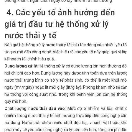
phòng khám, ngăn chặn nguy cơ lây nhiễm ra môi trường
4. Các yếu tố ảnh hưởng đến
giá trị đầu tư hệ thống xử lý
nước thải y tế
Báo giá hệ thống xử lý nước thải y tế chịu tác động của nhiều yếu tố,
từ quy mô đến công nghệ. Việc hiểu rõ các yếu tố này giúp quý vị lập
kế hoạch tài chính hiệu quả.
Dung lượng xử lý
: Hệ thống xử lý có dung lượng lớn hơn thường đòi
hỏi chi phí cao hơn. Dung lượng này được tính toán dựa trên lượng
nước thải trung bình cơ sở y tế phát sinh, có thể là mét khối mỗi
ngày (m³/ngày) hoặc lít mỗi giây (lít/giây). Phòng khám nhỏ sẽ cần
hệ thống với công suất nhỏ, trong khi bệnh viện lớn cần hệ thống
quy mô hơn.
Chất lượng nước thải đầu vào
: Mức độ ô nhiễm và loại chất ô
nhiễm trong nước thải y tế ảnh hưởng trực tiếp đến công nghệ cần
áp dụng. Nước thải chứa nhiều chất độc hại, vi sinh vật hoặc khó
phân hủy sẽ yêu cầu công nghệ xử lý tiên tiến hơn, tăng chi phí đầu