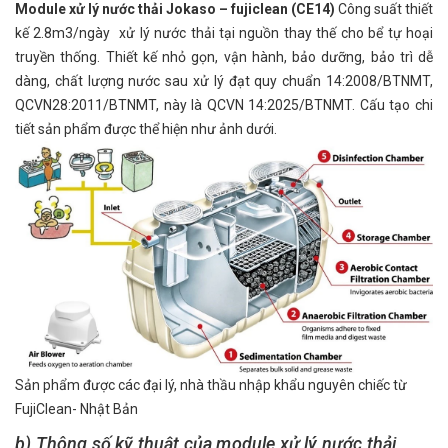
Module xử lý nước thải Jokaso – fujiclean (CE14)
Công suất thiết
kế 2.8m3/ngày xử lý nước thải tại nguồn thay thế cho bể tự hoại
truyền thống. Thiết kế nhỏ gọn, vận hành, bảo dưỡng, bảo trì dễ
dàng, chất lượng nước sau xử lý đạt quy chuẩn 14:2008/BTNMT,
QCVN28:2011/BTNMT, này là QCVN 14:2025/BTNMT. Cấu tạo chi
tiết sản phẩm được thể hiện như ảnh dưới.
Sản phẩm được các đại lý, nhà thầu nhập khẩu nguyên chiếc từ
FujiClean- Nhật Bản
b) Thông số kỹ thuật của module xử lý nước thải