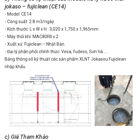
jokaso – fujiclean (CE14)
- Model: CE14
- Công suất: 2.8 m3/ngày
- Kích thước: L x W x H : 3,020 x 1,750 x 1,965mm
- Máy thổi khí: MAC80RII x 2
- Xuất xứ: Fujiclean – Nhật Bản
- Đại lý phân phối chính thức: Vesa, fudeso, Sơn hà ....
Bảng thông số kỹ thuật các sản phẩm XLNT Jokasou Fujiclean
nhập khẩu
c) Giá Tham Khảo