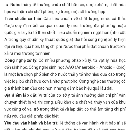
tư. Nước thải y tế thường chứa chất hữu cơ, dược phẩm, chất hóa
học và thậm chí chất phóng xạ trong một số trường hợp.
Tiêu chuẩn xả thải
: Các tiêu chuẩn về chất lượng nước xả thải,
được quy định bởi cơ quan quản lý môi trường địa phương hoặc
quốc gia, là yếu tố then chốt. Tiêu chuẩn nghiêm ngặt hơn (như cột
A trong quy chuẩn kỹ thuật quốc gia) đòi hỏi công nghệ xử lý hiện
đại và hiệu quả hơn, tăng chi phí. Nước thải phải đạt chuẩn trước khi
xả ra môi trường tự nhiên.
Công nghệ xử lý
: Có nhiều phương pháp xử lý, từ vật lý, hóa học
đến sinh học. Công nghệ sinh học AAO (Anaerobic – Anoxic – Oxic)
là một lựa chọn phổ biến cho nước thải y tế nhờ hiệu quả cao trong
việc loại bỏ chất hữu cơ và nitơ, phốt pho. Công nghệ cao thường có
giá thành ban đầu cao hơn, nhưng đảm bảo hiệu quả lâu dài.
Địa điểm lắp đặt
: Vị trí của cơ sở y tế ảnh hưởng đến chi phí vận
chuyển thiết bị và thi công. Điều kiện địa chất và thủy văn của khu
vực cũng có vai trò trong thiết kế và lắp đặt, có thể làm tăng chi phí
nếu yêu cầu giải pháp đặc biệt.
Yêu cầu vận hành và bảo trì
: Hệ thống dễ vận hành và ít bảo trì sẽ
tiết kiệm chi phí dài hạn, dù giá đầu tư ban đầu có thể cao hơn.