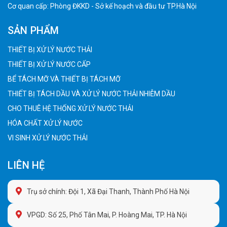
Cơ quan cấp: Phòng ĐKKD - Sở kế hoạch và đầu tư TP.Hà Nội
SẢN PHẨM
THIẾT BỊ XỬ LÝ NƯỚC THẢI
THIẾT BỊ XỬ LÝ NƯỚC CẤP
BỂ TÁCH MỠ VÀ THIẾT BỊ TÁCH MỠ
THIẾT BỊ TÁCH DẦU VÀ XỬ LÝ NƯỚC THẢI NHIỄM DẦU
CHO THUÊ HỆ THỐNG XỬ LÝ NƯỚC THẢI
HÓA CHẤT XỬ LÝ NƯỚC
VI SINH XỬ LÝ NƯỚC THẢI
LIÊN HỆ
Trụ sở chính: Đội 1, Xã Đại Thanh, Thành Phố Hà Nội
VPGD: Số 25, Phố Tân Mai, P. Hoàng Mai, TP. Hà Nội