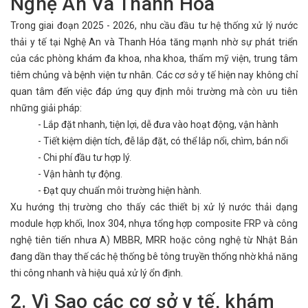
Nghệ An Và Thanh Hóa
Trong giai đoạn 2025 - 2026, nhu cầu đầu tư hệ thống xử lý nước
thải y tế tại Nghệ An và Thanh Hóa tăng mạnh nhờ sự phát triển
của các phòng khám đa khoa, nha khoa, thẩm mỹ viện, trung tâm
tiêm chủng và bệnh viện tư nhân. Các cơ sở y tế hiện nay không chỉ
quan tâm đến việc đáp ứng quy định môi trường mà còn ưu tiên
những giải pháp:
- Lắp đặt nhanh, tiện lợi, dễ đưa vào hoạt động, vận hành
- Tiết kiệm diện tích, đễ lắp đặt, có thể lắp nổi, chìm, bán nổi
- Chi phí đầu tư hợp lý.
- Vận hành tự động.
- Đạt quy chuẩn môi trường hiện hành.
Xu hướng thị trường cho thấy các thiết bị xử lý nước thải dạng
module hợp khối, Inox 304, nhựa tổng hợp composite FRP và công
nghệ tiên tiến nhưa A) MBBR, MRR hoặc công nghệ từ Nhật Bản
đang dần thay thế các hệ thống bê tông truyền thống nhờ khả năng
thi công nhanh và hiệu quả xử lý ổn định.
2. Vì Sao các cơ sở y tế, khám