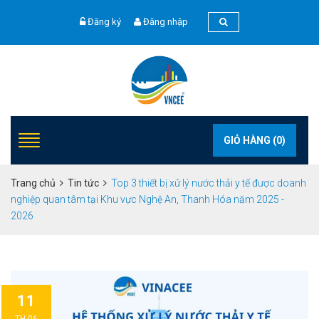
Đăng ký
Đăng nhập
GIỎ HÀNG (
0
)
Trang chủ
Tin tức
Top 3 thiết bị xử lý nước thải y tế được doanh
nghiệp quan tâm tại Khu vực Nghệ An, Thanh Hóa năm 2025 -
2026
11