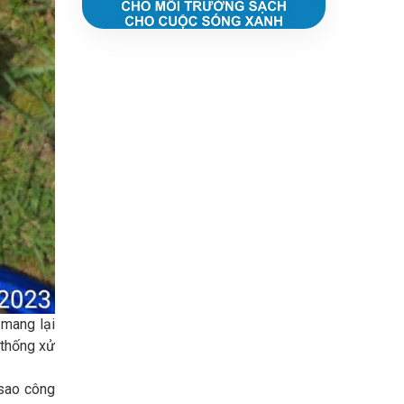
 mang lại
 thống xử
 sao công