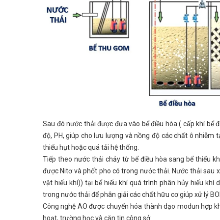
Sau đó nước thải được đưa vào bể điều hòa ( cấp khí bể đi
độ, PH, giúp cho lưu lượng và nồng độ các chất ô nhiễm t
thiếu hụt hoặc quá tải hệ thống.
Tiếp theo nước thải chảy từ bể điều hòa sang bể thiếu kh
được Nitơ và phốt pho có trong nước thải. Nước thải sau xử
vật hiếu khí)) tại bể hiếu khí quá trình phân hủy hiếu k
trong nước thải để phân giải các chất hữu cơ giúp xử lý BO
Công nghệ AO được chuyển hóa thành dạo modun hợp khối c
hoạt, trường học và căn tin công sở.