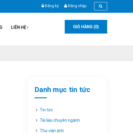
Đăng ký
Đăng nhập
GIỎ HÀNG (
0
)
G
LIÊN HỆ
Danh mục tin tức
Tin tức
Tài liệu chuyên ngành
Thư viện ảnh