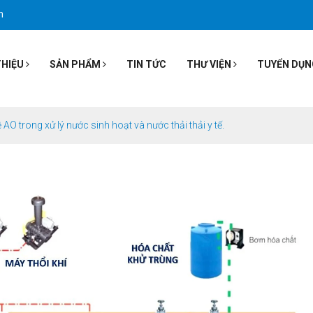
m
THIỆU
SẢN PHẨM
TIN TỨC
THƯ VIỆN
TUYỂN DỤN
O trong xử lý nước sinh hoạt và nước thải thải y tế.