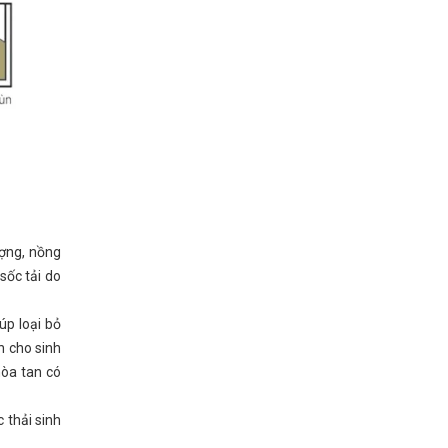
ượng, nồng
sốc tải do
úp loại bỏ
n cho sinh
hòa tan có
 thải sinh