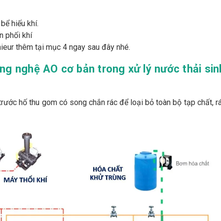
bể hiếu khí.
n phối khí
 hieur thêm tại mục 4 ngay sau đây nhé.
ông nghệ AO cơ bản trong xử lý nước thải sin
trước hố thu gom có song chắn rác để loại bỏ toàn bộ tạp chất, rá