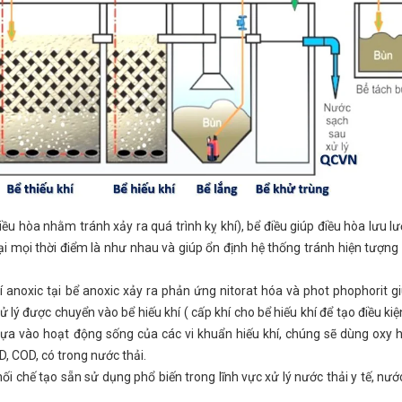
ều hòa nhằm tránh xảy ra quá trình kỵ khí), bể điều giúp điều hòa lưu l
ại mọi thời điểm là như nhau và giúp ổn định hệ thống tránh hiện tượng 
í anoxic tại bể anoxic xảy ra phản ứng nitorat hóa và phot phophorit gi
 lý được chuyển vào bể hiếu khí ( cấp khí cho bể hiếu khí để tạo điều kiệ
hí dựa vào hoạt động sống của các vi khuẩn hiếu khí, chúng sẽ dùng oxy 
D, COD, có trong nước thải.
hế tạo sẵn sử dụng phổ biến trong lĩnh vực xử lý nước thải y tế, nước