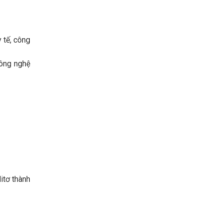
y tế, công
Công nghệ
itơ thành