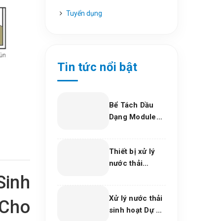
Tuyển dụng
Tin tức nổi bật
Bể Tách Dầu
Dạng Module
Composite –
Giải Pháp Xử Lý
Thiết bị xử lý
Dầu Nước Hiệu
nước thải
Quả, Bền Vững
phòng khám
Cho Nhà Máy
Sinh
nha khoa, trung
Và Khu Công
Xử lý nước thải
tâm thẩm mỹ
Nghiệp
 Cho
sinh hoạt Dự án
2026