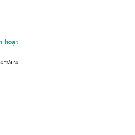
h hoạt
c thải có