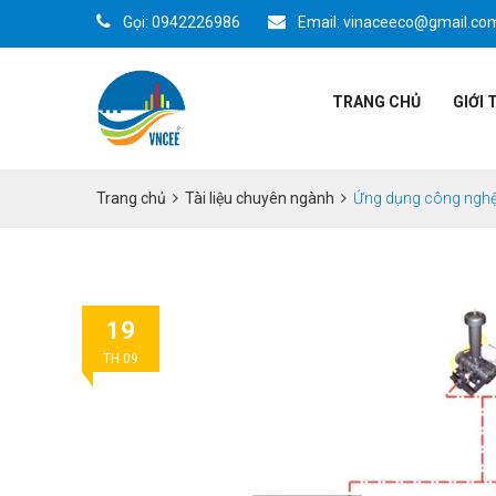
Gọi: 0942226986
Email: vinaceeco@gmail.co
TRANG CHỦ
GIỚI 
Trang chủ
Tài liệu chuyên ngành
Ứng dụng công nghệ A
19
TH 09