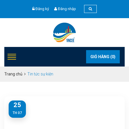
Đăng ký
Đăng nhập
GIỎ HÀNG (
0
)
Trang chủ
Tin tức sự kiện
25
TH 07