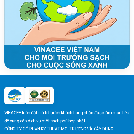
VINACEE luôn đặt giá trị lợi ích khách hàng nhận được làm mục tiêu
để cung cấp dịch vụ một cách phù hợp nhất
CÔNG TY CỔ PHẦN KỸ THUẬT MÔI TRƯỜNG VÀ XÂY DỰNG