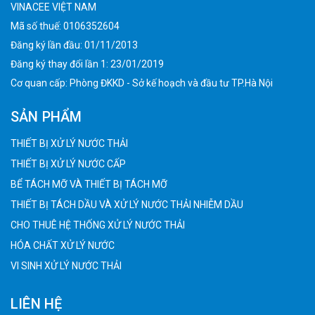
VINACEE VIỆT NAM
Mã số thuế: 0106352604
Đăng ký lần đầu: 01/11/2013
Đăng ký thay đổi lần 1: 23/01/2019
Cơ quan cấp: Phòng ĐKKD - Sở kế hoạch và đầu tư TP.Hà Nội
SẢN PHẨM
THIẾT BỊ XỬ LÝ NƯỚC THẢI
THIẾT BỊ XỬ LÝ NƯỚC CẤP
BỂ TÁCH MỠ VÀ THIẾT BỊ TÁCH MỠ
THIẾT BỊ TÁCH DẦU VÀ XỬ LÝ NƯỚC THẢI NHIỄM DẦU
CHO THUÊ HỆ THỐNG XỬ LÝ NƯỚC THẢI
HÓA CHẤT XỬ LÝ NƯỚC
VI SINH XỬ LÝ NƯỚC THẢI
LIÊN HỆ