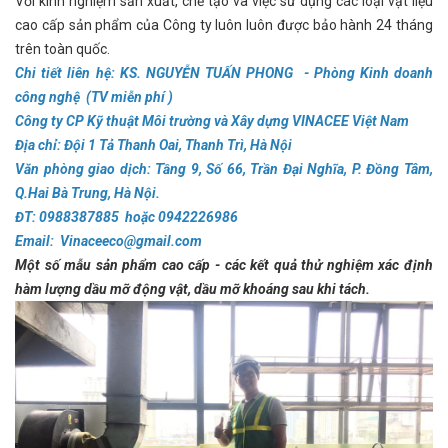
Với kinh nghiệm sản xuất, chế tạo và việc sử dụng các loại vật liệu
cao cấp sản phẩm của Công ty luôn luôn được bảo hành 24 tháng
trên toàn quốc.
Chi tiết liên hệ: KS. NGUYỄN TUẤN PHONG - Phòng Kinh doanh
công nghệ (TV miễn phí )
Công ty CP Kỹ thuật Môi trường và Xây dựng VINACEE Việt Nam
Địa chỉ:
Đội 1 Tả Thanh Oai, Thanh Trì, Hà Nội
Văn phòng giao dịch:
Tầng 9, Số 66, Trần Đại Nghĩa, P. Đồng Tâm,
Q.Hai Bà Trung, Hà Nội.
ĐT: 0988387885 hoặc 0942226986
Email: Vinaceeco@gmail.com
Một số mẫu sản phẩm cao cấp - các kết quả thử nghiệm xác định
hàm lượng dầu mỡ động vật, dầu mỡ khoáng sau khi tách.