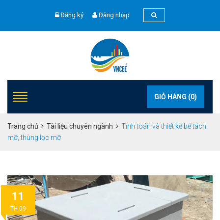
Đăng ký
Đăng nhập
GIỎ HÀNG (
0
)
Trang chủ
Tài liệu chuyên ngành
Tính toán và thiết kế bể tách
mỡ, thùng lọc mỡ
11
TH 09