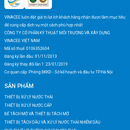
VINACEE luôn đặt giá trị lợi ích khách hàng nhận được làm mục tiêu
để cung cấp dịch vụ một cách phù hợp nhất
CÔNG TY CỔ PHẦN KỸ THUẬT MÔI TRƯỜNG VÀ XÂY DỰNG
VINACEE VIỆT NAM
Mã số thuế: 0106352604
Đăng ký lần đầu: 01/11/2013
Đăng ký thay đổi lần 1: 23/01/2019
Cơ quan cấp: Phòng ĐKKD - Sở kế hoạch và đầu tư TP.Hà Nội
SẢN PHẨM
THIẾT BỊ XỬ LÝ NƯỚC THẢI
THIẾT BỊ XỬ LÝ NƯỚC CẤP
BỂ TÁCH MỠ VÀ THIẾT BỊ TÁCH MỠ
THIẾT BỊ TÁCH DẦU VÀ XỬ LÝ NƯỚC THẢI NHIỄM DẦU