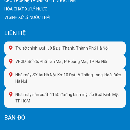
CHO THUÊ HỆ THỐNG XỬ LÝ NƯỚC THẢI
HÓA CHẤT XỬ LÝ NƯỚC
VI SINH XỬ LÝ NƯỚC THẢI
LIÊN HỆ
Trụ sở chính: Đội 1, Xã Đại Thanh, Thành Phố Hà Nội
VPGD: Số 25, Phố Tân Mai, P. Hoàng Mai, TP. Hà Nội
Nhà máy SX tại Hà Nội: Km10 Đại Lộ Thăng Long, Hoài Đức,
Hà Nội
Nhà máy sản xuất: 115C đường bình mỹ, ấp 8 xã Bình Mỹ,
TP HCM
BẢN ĐỒ