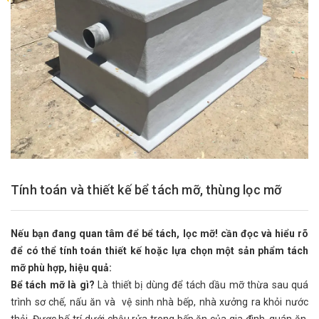
Tính toán và thiết kế bể tách mỡ, thùng lọc mỡ
Nếu bạn đang quan tâm để bể tách, lọc mỡ! cần đọc và hiểu rõ
để có thể tính toán thiết kế hoặc lựa chọn một sản phẩm tách
mỡ phù hợp, hiệu quả:
Bể tách mỡ là gì?
Là thiết bị dùng để tách dầu mỡ thừa sau quá
trình sơ chế, nấu ăn và vệ sinh nhà bếp, nhà xưởng ra khỏi nước
thải. Được bố trí dưới chậu rửa trong bếp ăn của gia đình, quán ăn,