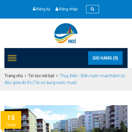
Đăng ký
Đăng nhập
GIỎ HÀNG (
0
)
Trang chủ
Tin tức nổi bật
Thụy Điển - Biến nước mưa thành ốc
đảo giữa độ thị (Tái sử dụng nước mưa)
15
TH 05