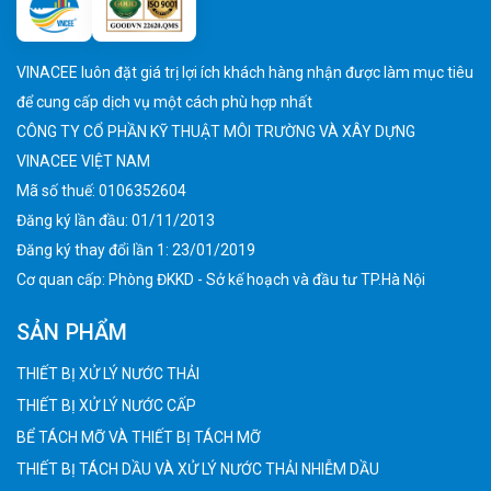
VINACEE luôn đặt giá trị lợi ích khách hàng nhận được làm mục tiêu
để cung cấp dịch vụ một cách phù hợp nhất
CÔNG TY CỔ PHẦN KỸ THUẬT MÔI TRƯỜNG VÀ XÂY DỰNG
VINACEE VIỆT NAM
Mã số thuế: 0106352604
Đăng ký lần đầu: 01/11/2013
Đăng ký thay đổi lần 1: 23/01/2019
Cơ quan cấp: Phòng ĐKKD - Sở kế hoạch và đầu tư TP.Hà Nội
SẢN PHẨM
THIẾT BỊ XỬ LÝ NƯỚC THẢI
THIẾT BỊ XỬ LÝ NƯỚC CẤP
BỂ TÁCH MỠ VÀ THIẾT BỊ TÁCH MỠ
THIẾT BỊ TÁCH DẦU VÀ XỬ LÝ NƯỚC THẢI NHIỄM DẦU