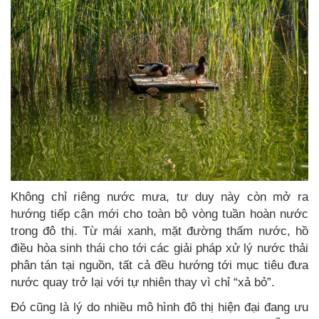
Không chỉ riêng nước mưa, tư duy này còn mở ra
hướng tiếp cận mới cho toàn bộ vòng tuần hoàn nước
trong đô thị. Từ mái xanh, mặt đường thấm nước, hồ
điều hòa sinh thái cho tới các giải pháp xử lý nước thải
phân tán tại nguồn, tất cả đều hướng tới mục tiêu đưa
nước quay trở lại với tự nhiên thay vì chỉ “xả bỏ”.
Đó cũng là lý do nhiều mô hình đô thị hiện đại đang ưu