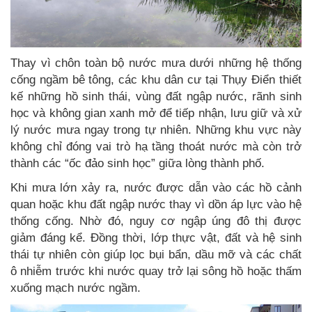
Thay vì chôn toàn bộ nước mưa dưới những hệ thống
cống ngầm bê tông, các khu dân cư tại Thụy Điển thiết
kế những hồ sinh thái, vùng đất ngập nước, rãnh sinh
học và không gian xanh mở để tiếp nhận, lưu giữ và xử
lý nước mưa ngay trong tự nhiên. Những khu vực này
không chỉ đóng vai trò hạ tầng thoát nước mà còn trở
thành các “ốc đảo sinh học” giữa lòng thành phố.
Khi mưa lớn xảy ra, nước được dẫn vào các hồ cảnh
quan hoặc khu đất ngập nước thay vì dồn áp lực vào hệ
thống cống. Nhờ đó, nguy cơ ngập úng đô thị được
giảm đáng kể. Đồng thời, lớp thực vật, đất và hệ sinh
thái tự nhiên còn giúp lọc bụi bẩn, dầu mỡ và các chất
ô nhiễm trước khi nước quay trở lại sông hồ hoặc thấm
xuống mạch nước ngầm.