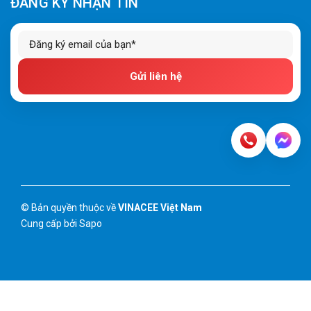
ĐĂNG KÝ NHẬN TIN
Gửi liên hệ
© Bản quyền thuộc về
VINACEE Việt Nam
Cung cấp bởi
Sapo