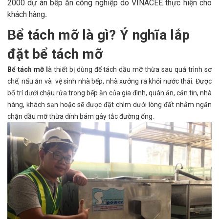
2000 dự án bếp ăn công nghiệp do VINACEE thực hiện cho
khách hàng
.
Bể tách mỡ là gì? Ý nghĩa lắp
đặt bể tách mỡ
Bể tách mỡ l
à thiết bị dùng để tách dầu mỡ thừa sau quá trình sơ
chế, nấu ăn và vệ sinh nhà bếp, nhà xưởng ra khỏi nước thải. Được
bố trí dưới chậu rửa trong bếp ăn của gia đình, quán ăn, căn tin, nhà
hàng, khách sạn hoặc sẽ được đặt chìm dưới lòng đất nhằm ngăn
chặn dầu mỡ thừa dính bám gây tắc đường ống.