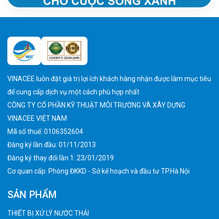
VINACEE luôn đặt giá trị lợi ích khách hàng nhận được làm mục tiêu
để cung cấp dịch vụ một cách phù hợp nhất
CÔNG TY CỔ PHẦN KỸ THUẬT MÔI TRƯỜNG VÀ XÂY DỰNG
VINACEE VIỆT NAM
Mã số thuế: 0106352604
Đăng ký lần đầu: 01/11/2013
Đăng ký thay đổi lần 1: 23/01/2019
Cơ quan cấp: Phòng ĐKKD - Sở kế hoạch và đầu tư TP.Hà Nội
SẢN PHẨM
THIẾT BỊ XỬ LÝ NƯỚC THẢI