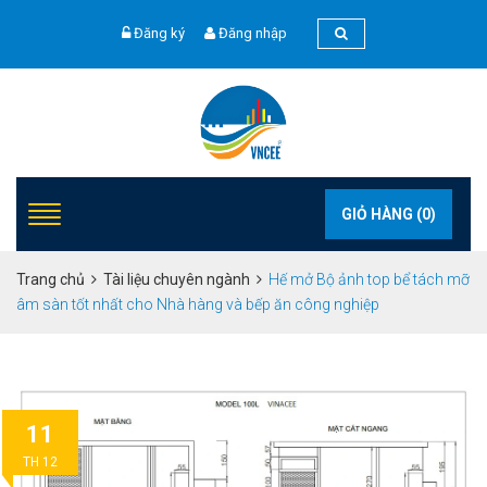
Đăng ký
Đăng nhập
GIỎ HÀNG (
0
)
Trang chủ
Tài liệu chuyên ngành
Hế mở Bộ ảnh top bể tách mỡ
âm sàn tốt nhất cho Nhà hàng và bếp ăn công nghiệp
11
TH 12