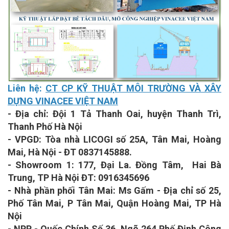
Liên hệ:
CT CP KỸ THUẬT MÔI TRƯỜNG VÀ XÂY
DỰNG VINACEE VIỆT NAM
- Địa chỉ: Đội 1 Tả Thanh Oai, huyện Thanh Trì,
Thanh Phố Hà Nội
- VPGD: Tòa nhà LICOGI số 25A, Tân Mai, Hoàng
Mai, Hà Nội - ĐT 0837145888.
- Showroom 1: 177, Đại La. Đồng Tâm, Hai Bà
Trung, TP Hà Nội ĐT: 0916345696
- Nhà phần phối Tân Mai: Ms Gấm - Địa chỉ số 25,
Phố Tân Mai, P Tân Mai, Quận Hoàng Mai, TP Hà
Nội
- NPP - Quốc Chính Số 36, Ngõ 264 Phố Định Công