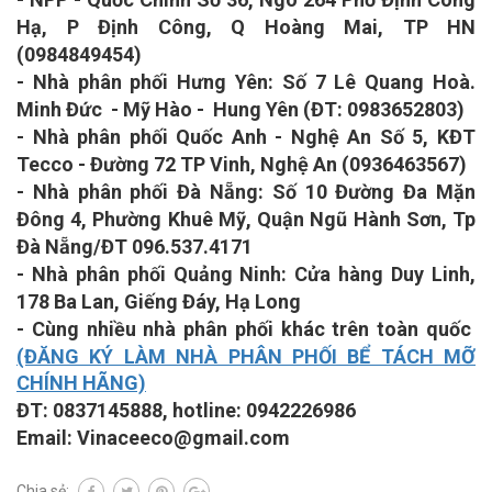
Hạ, P Định Công, Q Hoàng Mai, TP HN
(0984849454)
- Nhà phân phối Hưng Yên: Số 7 Lê Quang Hoà.
Minh Đức - Mỹ Hào - Hung Yên (ĐT: 0983652803)
- Nhà phân phối Quốc Anh - Nghệ An Số 5, KĐT
Tecco - Đường 72 TP Vinh, Nghệ An (0936463567)
- Nhà phân phối Đà Nẵng:
Số 10 Đường Đa Mặn
Đông 4, Phường Khuê Mỹ, Quận Ngũ Hành Sơn, Tp
Đà Nẵng/ĐT 096.537.4171
- Nhà phân phối Quảng Ninh: Cửa hàng Duy Linh,
178 Ba Lan, Giếng Đáy, Hạ Long
- Cùng nhiều nhà phân phối khác trên toàn quốc
(ĐĂNG KÝ LÀM NHÀ PHÂN PHỐI BỂ TÁCH MỠ
CHÍNH HÃNG)
ĐT: 0837145888, hotline: 0942226986
Email: Vinaceeco@gmail.com
Chia sẻ: