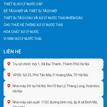
THIẾT BỊ XỬ LÝ NƯỚC CẤP
BỂ TÁCH MỠ VÀ THIẾT BỊ TÁCH MỠ
THIẾT BỊ TÁCH DẦU VÀ XỬ LÝ NƯỚC THẢI NHIỄM DẦU
CHO THUÊ HỆ THỐNG XỬ LÝ NƯỚC THẢI
HÓA CHẤT XỬ LÝ NƯỚC
VI SINH XỬ LÝ NƯỚC THẢI
LIÊN HỆ
Trụ sở chính: Đội 1, Xã Đại Thanh, Thành Phố Hà Nội
VPGD: Số 25, Phố Tân Mai, P. Hoàng Mai, TP. Hà Nội
Nhà máy SX tại Hà Nội: Km10 Đại Lộ Thăng Long, Hoài Đức,
Hà Nội
Nhà máy sản xuất: 115C đường bình mỹ, ấp 8 xã Bình Mỹ,