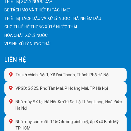
THIẾT BỊ XỬ LÝ NƯỚC CẤP
BỂ TÁCH MỠ VÀ THIẾT BỊ TÁCH MỠ
THIẾT BỊ TÁCH DẦU VÀ XỬ LÝ NƯỚC THẢI NHIỄM DẦU
CHO THUÊ HỆ THỐNG XỬ LÝ NƯỚC THẢI
HÓA CHẤT XỬ LÝ NƯỚC
VI SINH XỬ LÝ NƯỚC THẢI
LIÊN HỆ
Trụ sở chính: Đội 1, Xã Đại Thanh, Thành Phố Hà Nội
VPGD: Số 25, Phố Tân Mai, P. Hoàng Mai, TP. Hà Nội
Nhà máy SX tại Hà Nội: Km10 Đại Lộ Thăng Long, Hoài Đức,
Hà Nội
Nhà máy sản xuất: 115C đường bình mỹ, ấp 8 xã Bình Mỹ,
TP HCM