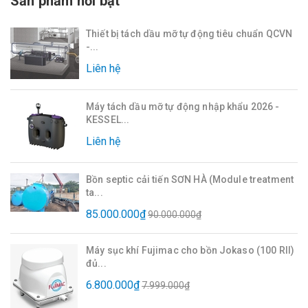
Sản phẩm nổi bật
Thiết bị tách dầu mỡ tự động tiêu chuẩn QCVN
-...
Liên hệ
Máy tách dầu mỡ tự động nhập khẩu 2026 -
KESSEL...
Liên hệ
Bồn septic cải tiến SƠN HÀ (Module treatment
ta...
85.000.000₫
90.000.000₫
Máy sục khí Fujimac cho bồn Jokaso (100 RII)
đủ...
6.800.000₫
7.999.000₫