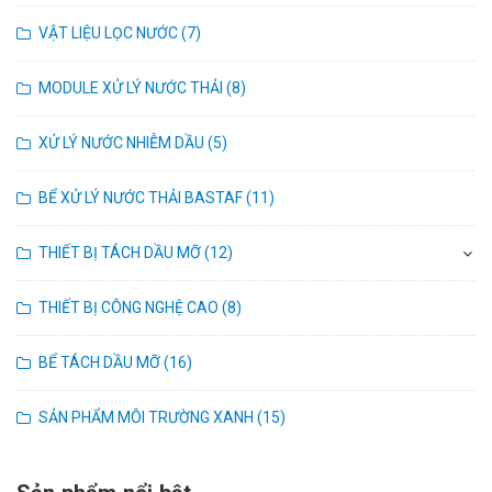
VẬT LIỆU LỌC NƯỚC (7)
MODULE XỬ LÝ NƯỚC THẢI (8)
XỬ LÝ NƯỚC NHIỄM DẦU (5)
BỂ XỬ LÝ NƯỚC THẢI BASTAF (11)
THIẾT BỊ TÁCH DẦU MỠ (12)
THIẾT BỊ CÔNG NGHỆ CAO (8)
BỂ TÁCH DẦU MỠ (16)
SẢN PHẨM MÔI TRƯỜNG XANH (15)