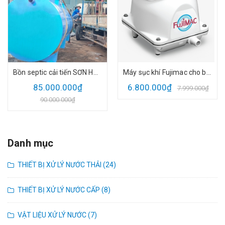
Bồn septic cải tiến SƠN HÀ (Module treatment tank, jokaso tank) cao cấp
Máy sục khí Fujimac cho bồn Jokaso (100 RII) đủ CO CQ
85.000.000₫
6.800.000₫
7.999.000₫
90.000.000₫
Danh mục
THIẾT BỊ XỬ LÝ NƯỚC THẢI (24)
THIẾT BỊ XỬ LÝ NƯỚC CẤP (8)
VẬT LIỆU XỬ LÝ NƯỚC (7)