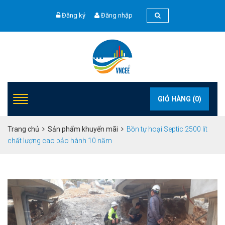
Đăng ký
Đăng nhập
GIỎ HÀNG (
0
)
Trang chủ
Sản phẩm khuyến mãi
Bồn tự hoại Septic 2500 lít
chất lượng cao bảo hành 10 năm