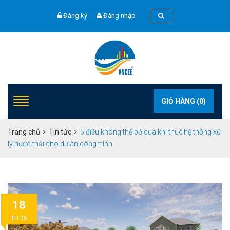
Đăng ký
Đăng nhập
GIỎ HÀNG (
0
)
Trang chủ
Tin tức
5 điều không thể bỏ qua khi thuê hệ thống xử
lý nước thải cho dự án công trình
18
TH 05