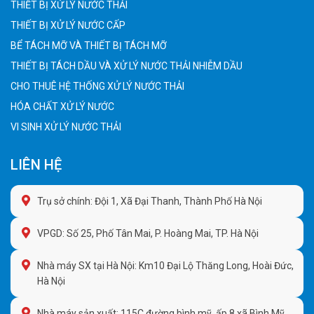
THIẾT BỊ XỬ LÝ NƯỚC THẢI
THIẾT BỊ XỬ LÝ NƯỚC CẤP
BỂ TÁCH MỠ VÀ THIẾT BỊ TÁCH MỠ
THIẾT BỊ TÁCH DẦU VÀ XỬ LÝ NƯỚC THẢI NHIỄM DẦU
CHO THUÊ HỆ THỐNG XỬ LÝ NƯỚC THẢI
HÓA CHẤT XỬ LÝ NƯỚC
VI SINH XỬ LÝ NƯỚC THẢI
LIÊN HỆ
Trụ sở chính: Đội 1, Xã Đại Thanh, Thành Phố Hà Nội
VPGD: Số 25, Phố Tân Mai, P. Hoàng Mai, TP. Hà Nội
Nhà máy SX tại Hà Nội: Km10 Đại Lộ Thăng Long, Hoài Đức,
Hà Nội
Nhà máy sản xuất: 115C đường bình mỹ, ấp 8 xã Bình Mỹ,