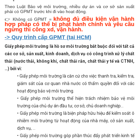
Theo Luật Bảo vệ môi trường, nhiều dự án và cơ sở sản xuất
phải có GPMT trước khi đi vào hoạt động.
không đủ điều kiện vận hành
👉
Không có GPMT =
hợp pháp có thể bị phạt hành chính và yêu cầu
ngừng thi công xd, vận hành.
-> Quy trình cấp GPMT (tại HCM)
Giấy phép môi trường là hồ sơ môi trường bắt buộc đối với tất cả
các cơ sở, sản xuất, kinh doanh, dịch vụ có công trình xử lý chất
thải (nước thải, không khí, chất thải rắn, chất thải y tế và CTNH,
…) bởi vì:
• Giấy phép môi trường là căn cứ cho việc thanh tra, kiểm tra,
giám sát của cơ quan nhà nước có thẩm quyền đối với các
hoạt động bảo vệ môi trường.
• Giấy phép môi trường thể hiện trách nhiệm bảo vệ môi
trường của chủ dự án đầu tư, cơ sở, chủ doanh nghiệp…
• Giấy phép môi trường là biện pháp hữu hiệu để kiểm soát ô
nhiễm môi trường từ hoạt động của nhà máy, cở sản xuất,
dịch vụ, …
• Giấy phép môi trường góp phần thúc đẩy phát triển kinh tế