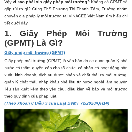
Vậy
vì sao phải xin giấy phép môi trường?
Không có GPMT sẽ
gặp rủi ro gì? Cùng ThS Phương Thị Thanh Tâm, Trưởng nhóm
chuyên gia pháp lý môi trường tại VINACEE Việt Nam tìm hiểu chi
tiết dưới đây.
1. Giấy Phép Môi Trường
(GPMT) Là Gì?
Giấy phép môi trường (GPMT)
Giấy phép môi trường (GPMT) là văn bản do cơ quan quản lý nhà
nước có thẩm quyền cấp cho tổ chức, cá nhân có hoạt động sản
xuất, kinh doanh, dịch vụ được phép xả chất thải ra môi trường,
quản lý chất thải, nhập khẩu phế liệu từ nước ngoài làm nguyên
liệu sản xuất kèm theo yêu cầu, điều kiện về bảo vệ môi trường
theo quy định của pháp luật.
(Theo khoản 8 Điều 3 của Luật BVMT 72/2020/QH14)