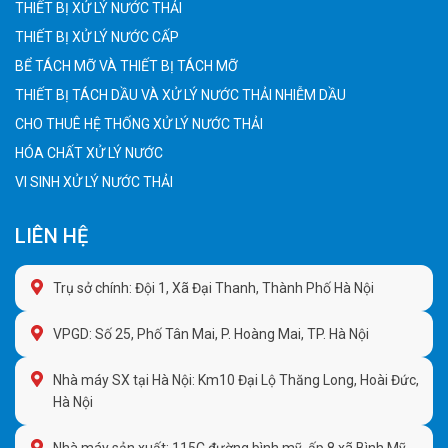
THIẾT BỊ XỬ LÝ NƯỚC THẢI
THIẾT BỊ XỬ LÝ NƯỚC CẤP
BỂ TÁCH MỠ VÀ THIẾT BỊ TÁCH MỠ
THIẾT BỊ TÁCH DẦU VÀ XỬ LÝ NƯỚC THẢI NHIỄM DẦU
CHO THUÊ HỆ THỐNG XỬ LÝ NƯỚC THẢI
HÓA CHẤT XỬ LÝ NƯỚC
VI SINH XỬ LÝ NƯỚC THẢI
LIÊN HỆ
Trụ sở chính: Đội 1, Xã Đại Thanh, Thành Phố Hà Nội
VPGD: Số 25, Phố Tân Mai, P. Hoàng Mai, TP. Hà Nội
Nhà máy SX tại Hà Nội: Km10 Đại Lộ Thăng Long, Hoài Đức,
Hà Nội