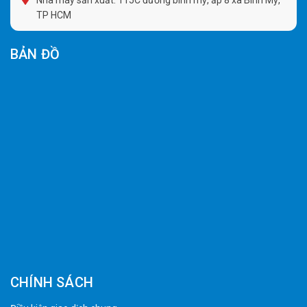
Nhà máy sản xuất: 115C đường bình mỹ, ấp 8 xã Bình Mỹ,
TP HCM
BẢN ĐỒ
CHÍNH SÁCH