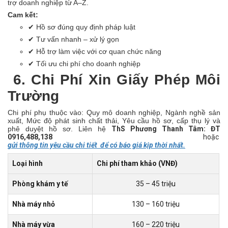
trợ doanh nghiệp từ A–Z.
Cam kết:
✔
Hồ sơ đúng quy định pháp luật
✔
Tư vấn nhanh – xử lý gọn
✔
Hỗ trợ làm việc với cơ quan chức năng
✔
Tối ưu chi phí cho doanh nghiệp
6. Chi Phí Xin Giấy Phép Môi
Trường
Chi phí phụ thuộc vào:
Quy mô doanh nghiệp,
Ngành nghề sản
xuất,
Mức độ phát sinh chất thải,
Yêu cầu hồ sơ, cấp thụ lý và
phê duyệt hồ sơ. Liên hệ
ThS Phương Thanh Tâm: ĐT
0916,488,138
hoặc
gửi thông tin yêu cầu chi tiết để có báo giá kịp thời nhất.
Loại hình
Chi phí tham khảo (VNĐ)
Phòng khám y tế
35 – 45 triệu
Nhà máy nhỏ
130 – 160 triệu
Nhà máy vừa
160 – 220 triệu