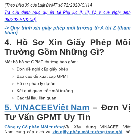
(Theo Điều 39 của Luật BVMT số 72/2020/QH14
Tra cứu danh mục dự án tại Phụ lục II, III, IV, V của Nghị định
08/2020/NĐ-CP)
-> Quy trình xin giấy phép môi trường từ A tới Z (tham
khảo)
4. Hồ Sơ Xin Giấy Phép Môi
Trường Gồm Những Gì?
Một bộ hồ sơ GPMT thường bao gồm:
Đơn đề nghị cấp giấy phép
Báo cáo đề xuất cấp GPMT
Hồ sơ pháp lý dự án
Kết quả quan trắc môi trường
Các tài liệu liên quan
5. VINACEE
Việt Nam
– Đơn Vị
Tư Vấn GPMT Uy Tín
Công ty Cổ phần Môi trường
Và Xây dựng VINACEE Việt
Nam cung cấp dịch vụ
xin giấy phép môi trường trọn gói
,
hỗ