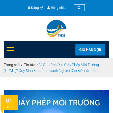
Đăng ký
Đăng nhập
GIỎ HÀNG (
0
)
Trang chủ
Tin tức
Vì Sao Phải Xin Giấy Phép Môi Trường
(GPMT)? Quy Định & Lợi Ích Doanh Nghiệp Cần Biết năm 2026
01
TH 07