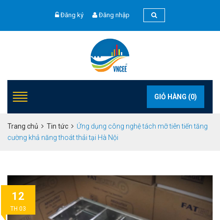
Đăng ký
Đăng nhập
GIỎ HÀNG (
0
)
Trang chủ
Tin tức
Ứng dụng công nghệ tách mỡ tiên tiến tăng
cường khả năng thoát thải tại Hà Nội
12
TH 03