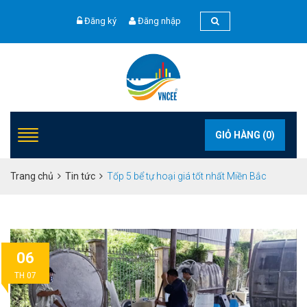
Đăng ký
Đăng nhập
GIỎ HÀNG (
0
)
Trang chủ
Tin tức
Tốp 5 bể tự hoại giá tốt nhất Miền Bắc
06
TH 07