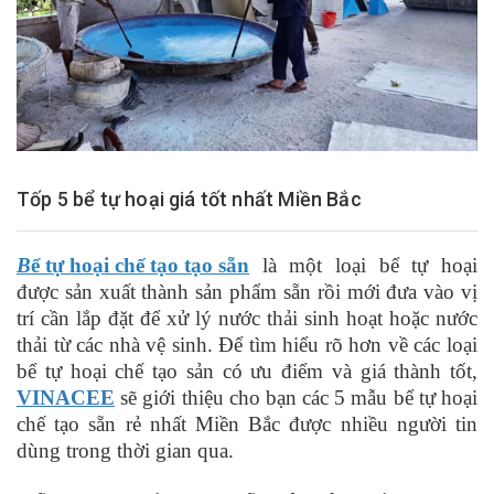
Tốp 5 bể tự hoại giá tốt nhất Miền Bắc
B
ể tự hoại chế tạo tạo sẵn
là
một
loại bể tự hoại
được
sản xuất thành sản phẩm
sẵn rồi mới đưa vào vị
trí cần
lắp đặt để
xử lý
nước thải sinh hoạt hoặc nước
thải từ các nhà vệ sinh
.
Để tìm hiểu rõ hơn về các loại
bể tự hoại chế tạo sản có ưu điểm và giá thành tốt
,
VINACEE
sẽ giới thiệu cho bạn các 5 mẫu bể tự hoại
chế tạo sẵn rẻ nhất
M
iền Bắc được nhiều người tin
dùng trong thời gian qua.