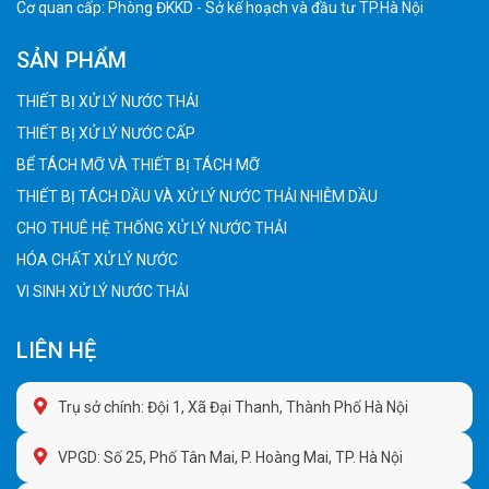
Cơ quan cấp: Phòng ĐKKD - Sở kế hoạch và đầu tư TP.Hà Nội
SẢN PHẨM
THIẾT BỊ XỬ LÝ NƯỚC THẢI
THIẾT BỊ XỬ LÝ NƯỚC CẤP
BỂ TÁCH MỠ VÀ THIẾT BỊ TÁCH MỠ
THIẾT BỊ TÁCH DẦU VÀ XỬ LÝ NƯỚC THẢI NHIỄM DẦU
CHO THUÊ HỆ THỐNG XỬ LÝ NƯỚC THẢI
HÓA CHẤT XỬ LÝ NƯỚC
VI SINH XỬ LÝ NƯỚC THẢI
LIÊN HỆ
Trụ sở chính: Đội 1, Xã Đại Thanh, Thành Phố Hà Nội
VPGD: Số 25, Phố Tân Mai, P. Hoàng Mai, TP. Hà Nội