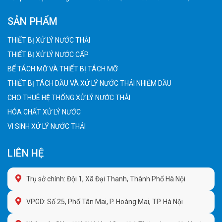
SẢN PHẨM
THIẾT BỊ XỬ LÝ NƯỚC THẢI
THIẾT BỊ XỬ LÝ NƯỚC CẤP
BỂ TÁCH MỠ VÀ THIẾT BỊ TÁCH MỠ
THIẾT BỊ TÁCH DẦU VÀ XỬ LÝ NƯỚC THẢI NHIỄM DẦU
CHO THUÊ HỆ THỐNG XỬ LÝ NƯỚC THẢI
HÓA CHẤT XỬ LÝ NƯỚC
VI SINH XỬ LÝ NƯỚC THẢI
LIÊN HỆ
Trụ sở chính: Đội 1, Xã Đại Thanh, Thành Phố Hà Nội
VPGD: Số 25, Phố Tân Mai, P. Hoàng Mai, TP. Hà Nội