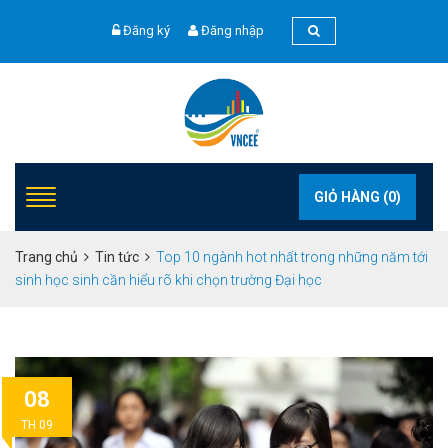
Đăng ký
Đăng nhập
GIỎ HÀNG (
0
)
Trang chủ
Tin tức
Top 10 ngành hot nhất trong những năm tới
sinh học sinh cần hiểu rõ khi chọn trường Đại học
08
TH 09