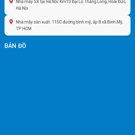
Nhà máy SX tại Hà Nội: Km10 Đại Lộ Thăng Long, Hoài Đức,
Hà Nội
Nhà máy sản xuất: 115C đường bình mỹ, ấp 8 xã Bình Mỹ,
TP HCM
BẢN ĐỒ