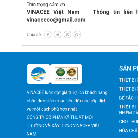
Trân trọng cảm ơn
VINACEE Việt Nam - Thông tin liên
vinaceeco@gmail.com
Chia sẻ:
SẢN 
THIẾT BỊ
THIẾT BỊ
VINACEE luôn đặt giá trị lợi ích khách hàng
BỂ TÁCH 
nhận được làm mục tiêu để cung cấp dịch
THIẾT BỊ
vụ một cách phù hợp nhất
NHIỄM D
CÔNG TY CỔ PHẦN KỸ THUẬT MÔI
CHO THUÊ
TRƯỜNG VÀ XÂY DỰNG VINACEE VIỆT
HÓA CHẤ
NAM