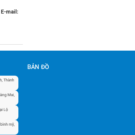
 E-mail:
BẢN ĐỒ
nh, Thành
oàng Mai,
ại Lộ
bình mỹ,