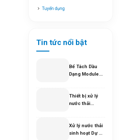
Tuyển dụng
Tin tức nổi bật
Bể Tách Dầu
Dạng Module
Composite –
Giải Pháp Xử Lý
Thiết bị xử lý
Dầu Nước Hiệu
nước thải
Quả, Bền Vững
phòng khám
Cho Nhà Máy
nha khoa, trung
Và Khu Công
Xử lý nước thải
tâm thẩm mỹ
Nghiệp
sinh hoạt Dự án
2026