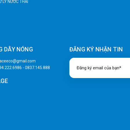
XỬ LÝ NƯỚC THẢI
G DÂY NÓNG
ĐĂNG KÝ NHẬN TIN
naceeco@gmail.com
94.222.6986
-
0837.145.888
AGE