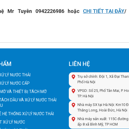
 hệ Mr Tuyên 0942226986 hoặc
CHI TIẾT TẠI ĐÂY
/
PHẨM
LIÊN HỆ
 XỬ LÝ NƯỚC THẢI
Trụ sở chính: Đội 1, Xã Đại Tha
Phố Hà Nội
 XỬ LÝ NƯỚC CẤP
VPGD: Số 25, Phố Tân Mai, P. H
MỠ VÀ THIẾT BỊ TÁCH MỠ
TP. Hà Nội
 TÁCH DẦU VÀ XỬ LÝ NƯỚC THẢI
Nhà máy SX tại Hà Nội: Km10 Đ
ẦU
Thăng Long, Hoài Đức, Hà Nội
 HỆ THỐNG XỬ LÝ NƯỚC THẢI
Nhà máy sản xuất: 115C đường 
T XỬ LÝ NƯỚC
ấp 8 xã Bình Mỹ, TP HCM