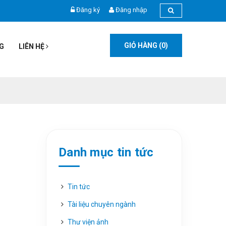
Đăng ký
Đăng nhập
GIỎ HÀNG (
0
)
G
LIÊN HỆ
Danh mục tin tức
Tin tức
Tài liệu chuyên ngành
Thư viện ảnh