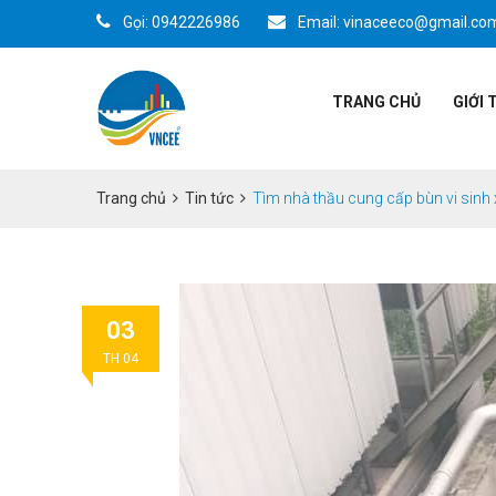
Gọi: 0942226986
Email: vinaceeco@gmail.co
TRANG CHỦ
GIỚI 
Trang chủ
Tin tức
Tìm nhà thầu cung cấp bùn vi sinh 
03
TH 04