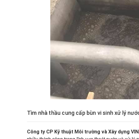
Tìm nhà thầu cung cấp bùn vi sinh xử lý nư
Công ty CP Kỹ thuật Môi trường và Xây dựng VI