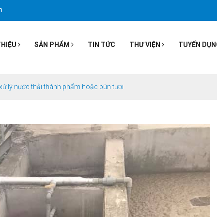
m
THIỆU
SẢN PHẨM
TIN TỨC
THƯ VIỆN
TUYỂN DỤN
xử lý nước thải thành phẩm hoặc bùn tươi