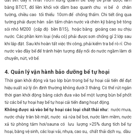
đất sét dày ít nhất 10cm xung quanh bể. Đáy bể phải được làm
bằng BTCT, đổ liền khối với dầm bao quanh chu vi bể ở chân
tường, chiều cao tối thiểu 10cm để chống thấm. Chi tiết ống qua
tường phải được hàn sẵn tấm chắn nước và chèn kỹ bằng bê tông
sỏi nhỏ M200 (cấp độ bền B15), hoặc bằng gioăng cao su chịu
nước. Các phần kim loại (nếu có) phải được sơn chống gỉ 2 lớp sau
khi lắp đặt. Sau khi hoàn tất việc thi công, phải kiểm tra bể rò rỉ. Cho
nước vào đầy bể để tránh hiện tượng đẩy nổi do nước ngầm làm di
chuyển, nứt, vỡ bể.
4. Quản lý vận hành bảo dưỡng bể tự hoại
Thời gian khởi động và tạo lớp bùn trong bể tự hoại cải tiến để đạt
hiệu suất xử lý ổn định thường không dưới 3 tháng. Có thể rút ngắn
thời gian khởi động bằng cách đưa vào bể một lượng bùn bể phốt
từ các bể tự hoại hay bể tự hoại cải tiến đang hoạt động.
Không được xả vào bể tự hoại các loại chất thải như:
nước mưa,
nước chảy tràn bề mặt, nước xả rửa bể bơi, nước làm mềm, nước
xả từ phòng tắm hơi/sauna có lưu lượng >25% dung tích bể tự
hoại, băng vệ sinh, các loại vải, nhựa, cao su, chất thải dịch vụ, dầu