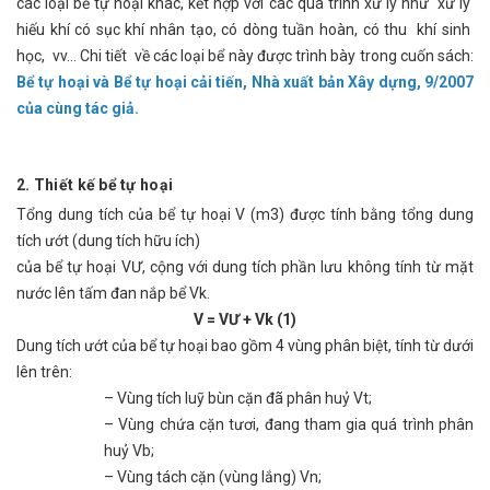
các loại bể tự hoại khác, kết hợp với các quá trình xử lý như xử lý
hiếu khí có sục khí nhân tạo, có dòng tuần hoàn, có thu khí sinh
học, vv… Chi tiết về các loại bể này được trình bày trong cuốn sách:
Bể tự hoại và Bể tự hoại cải tiến, Nhà xuất bản Xây dựng, 9/2007
của cùng tác giả.
2. Thiết kế bể tự hoại
Tổng dung tích của bể tự hoại V (m3) được tính bằng tổng dung
tích ướt (dung tích hữu ích)
của bể tự hoại VƯ, cộng với dung tích phần lưu không tính từ mặt
nước lên tấm đan nắp bể Vk.
V = VƯ + Vk (1)
Dung tích ướt của bể tự hoại bao gồm 4 vùng phân biệt, tính từ dưới
lên trên:
– Vùng tích luỹ bùn cặn đã phân huỷ Vt;
– Vùng chứa cặn tươi, đang tham gia quá trình phân
huỷ Vb;
– Vùng tách cặn (vùng lắng) Vn;