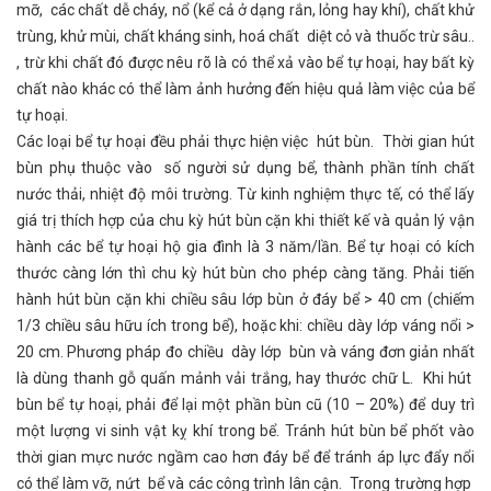
mỡ, các chất dễ cháy, nổ (kể cả ở dạng rắn, lỏng hay khí), chất khử
trùng, khử mùi, chất kháng sinh, hoá chất diệt cỏ và thuốc trừ sâu..
, trừ khi chất đó được nêu rõ là có thể xả vào bể tự hoại, hay bất kỳ
chất nào khác có thể làm ảnh hưởng đến hiệu quả làm việc của bể
tự hoại.
Các loại bể tự hoại đều phải thực hiện việc hút bùn. Thời gian hút
bùn phụ thuộc vào số người sử dụng bể, thành phần tính chất
nước thải, nhiệt độ môi trường. Từ kinh nghiệm thực tế, có thể lấy
giá trị thích hợp của chu kỳ hút bùn cặn khi thiết kế và quản lý vận
hành các bể tự hoại hộ gia đình là 3 năm/lần. Bể tự hoại có kích
thước càng lớn thì chu kỳ hút bùn cho phép càng tăng. Phải tiến
hành hút bùn cặn khi chiều sâu lớp bùn ở đáy bể > 40 cm (chiếm
1/3 chiều sâu hữu ích trong bể), hoặc khi: chiều dày lớp váng nổi >
20 cm. Phương pháp đo chiều dày lớp bùn và váng đơn giản nhất
là dùng thanh gỗ quấn mảnh vải trắng, hay thước chữ L. Khi hút
bùn bể tự hoại, phải để lại một phần bùn cũ (10 – 20%) để duy trì
một lượng vi sinh vật kỵ khí trong bể. Tránh hút bùn bể phốt vào
thời gian mực nước ngầm cao hơn đáy bể để tránh áp lực đẩy nổi
có thể làm vỡ, nứt bể và các công trình lân cận. Trong trường hợp