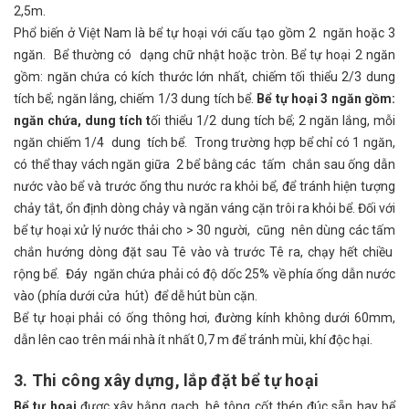
2,5m.
Phổ biến ở Việt Nam là bể tự hoại với cấu tạo gồm 2 ngăn hoặc 3
ngăn. Bể thường có dạng chữ nhật hoặc tròn. Bể tự hoại 2 ngăn
gồm: ngăn chứa có kích thước lớn nhất, chiếm tối thiểu 2/3 dung
tích bể; ngăn lắng, chiếm 1/3 dung tích bể.
Bể tự hoại 3 ngăn gồm:
ngăn chứa, dung
tích t
ối thiểu 1/2 dung tích bể; 2 ngăn lắng, mỗi
ngăn chiếm 1/4 dung tích bể. Trong trường hợp bể chỉ có 1 ngăn,
có thể thay vách ngăn giữa 2 bể bằng các tấm chắn sau ống dẫn
nước vào bể và trước ống thu nước ra khỏi bể, để tránh hiện tượng
chảy tắt, ổn định dòng chảy và ngăn váng cặn trôi ra khỏi bể. Đối với
bể tự hoại xử lý nước thải cho > 30 người, cũng nên dùng các tấm
chắn hướng dòng đặt sau Tê vào và trước Tê ra, chạy hết chiều
rộng bể. Đáy ngăn chứa phải có độ dốc 25% về phía ống dẫn nước
vào (phía dưới cửa hút) để dễ hút bùn cặn.
Bể tự hoại phải có ống thông hơi, đường kính không dưới 60mm,
dẫn lên cao trên mái nhà ít nhất 0,7 m để tránh mùi, khí độc hại.
3. Thi công xây dựng, lắp đặt bể tự hoại
Bể tự hoại
được xây bằng gạch, bê tông cốt thép đúc sẵn hay bể