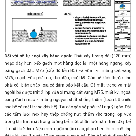
Đối với bể tự hoại xây bằng gạch:
Phải xây tường đôi (220 mm)
hoặc dày hơn, xếp gạch một hàng dọc lại một hàng ngang, xây
bằng gạch đặc M75 (cấp độ bền B5) và vữa xi măng cát vàng
M75, mạch vữa phải no, dày đều, miết kỹ. Các bể kích thước lớn
phải có biện pháp gia cố đảm bảo kết cấu. Cả mặt trong và mặt
ngoài bể được trát 2 lớp vữa xi măng cát vàng M75, miết kỹ, ngoài
cùng đánh màu xi măng nguyên chất chống thấm (toàn bộ chiều
cao bể và mặt trong đáy bể). Tại các góc bể phải trát nguýt góc. Đặt
các tấm lưới Inox hay thép chống nứt, thấm vào trong lớp vữa
trong khi trát mặt trong tường bể, một phần lưới nằm trên đáy bể
ít nhất là 20cm. Nếu mực nước ngầm cao, phải chèn thêm một lớp