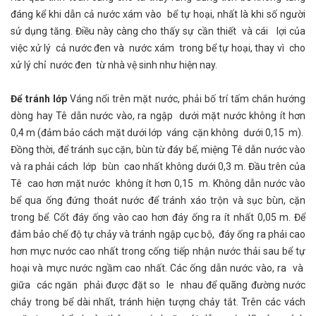
đáng kể khi dẫn cả nước xám vào bể tự hoại, nhất là khi số người
sử dụng tăng. Điều này càng cho thấy sự cần thiết và cái lợi của
việc xử lý cả nước đen và nước xám trong bể tự hoại, thay vì cho
xử lý chỉ nước đen từ nhà vệ sinh như hiện nay.
Để tránh lớp
Váng nổi trên mặt nước, phải bố trí tấm chắn hướng
dòng hay Tê dẫn nước vào, ra ngập dưới mặt nước không ít hơn
0,4 m (đảm bảo cách mặt dưới lớp váng cặn không dưới 0,15 m).
Đồng thời, để tránh sục cặn, bùn từ đáy bể, miệng Tê dẫn nước vào
và ra phải cách lớp bùn cao nhất không dưới 0,3 m. Đầu trên của
Tê cao hơn mặt nước không ít hơn 0,15 m. Không dẫn nước vào
bể qua ống đứng thoát nước để tránh xáo trộn và sục bùn, cặn
trong bể. Cốt đáy ống vào cao hơn đáy ống ra ít nhất 0,05 m. Để
đảm bảo chế độ tự chảy và tránh ngập cục bộ, đáy ống ra phải cao
hơn mực nước cao nhất trong cống tiếp nhận nước thải sau bể tự
hoại và mực nước ngầm cao nhất. Các ống dẫn nước vào, ra và
giữa các ngăn phải được đặt so le nhau để quãng đường nước
chảy trong bể dài nhất, tránh hiện tượng chảy tắt. Trên các vách