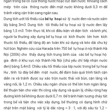
ngăn trong bể có cửa thông nước hoặc cút dẫn nước. Khoảng cách
mép trên cửa thông nước đến mặt nước không dưới 0,3 m để
tránh váng cặn tràn sang ngăn sau.
Dung tích ướt tối thiểu của
bể tự hoại
xử lý nước đen và nước xám
lấy bằng 3m3. Dung tích tối thiểu bể tự hoại xử lý nước đen lấy
bằng 1,5 m3. Trên thực tế, khi có điều kiện về diện tích và kinh phí,
người ta thường xây dựng bể tự hoại có kích thước lớn hơn kích
thước tối thiểu, để tăng độ an toàn khi sử dụng và kéo dài chu kỳ
hút bùn. Nghiên cứu của Harada trên 750 bể tự hoại ở nội thành Hà
Nội (2006) cho thấy dung tích trung bình của các bể tự hoại hộ
gia đình ở khu vực nội thành Hà Nội (chủ yếu chỉ tiếp nhận nước
đen) bằng 5,4m3. Chiều sâu tối thiểu của lớp nước trong bể tự hoại
Hư , tính từ đáy bể đến mặt nước, để đảm bảo quá trình tách cặn
diễn ra và tránh được sự xáo trộn nước thải với bùn, cặn lắng và
váng nổi, là 1,2 m. Chiều sâu ngăn chứa có thể lớn hơn ngăn lắng.
Để thuận tiện cho việc thi công xây dựng và quản lý, chiều rộng hay
đường kính bể không được dưới 0,7 m. Để tránh hiện tượng chảy tắt
trong bể và tiện cho việc xây dựng, bể thường có dạng hình chữ
nhật trên mặt bằng với tỷ lệ dài: rộng = 3 : 1, với độ sâu từ 1,2 –