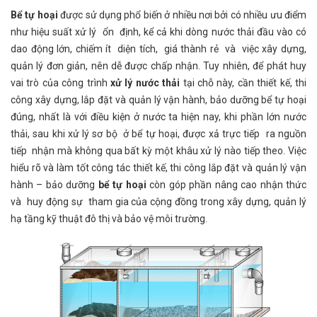
Bể tự hoại
được sử dụng phổ biến ở nhiều nơi bởi có nhiều ưu điểm
như hiệu suất xử lý ổn định, kể cả khi dòng nước thải đầu vào có
dao động lớn, chiếm ít diện tích, giá thành rẻ và việc xây dựng,
quản lý đơn giản, nên dễ được chấp nhận. Tuy nhiên, để phát huy
vai trò của công trình
xử lý nước thải
tại chỗ này, cần thiết kế, thi
công xây dựng, lắp đặt và quản lý vận hành, bảo dưỡng bể tự hoại
đúng, nhất là với điều kiện ở nước ta hiện nay, khi phần lớn nước
thải, sau khi xử lý sơ bộ ở bể tự hoại, được xả trực tiếp ra nguồn
tiếp nhận mà không qua bất kỳ một khâu xử lý nào tiếp theo. Việc
hiểu rõ và làm tốt công tác thiết kế, thi công lắp đặt và quản lý vận
hành – bảo dưỡng
bể tự hoại
còn góp phần nâng cao nhận thức
và huy động sự tham gia của cộng đồng trong xây dựng, quản lý
hạ tầng kỹ thuật đô thị và bảo vệ môi trường.