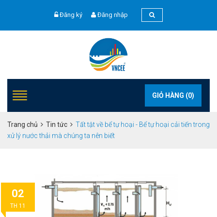
Đăng ký
Đăng nhập
GIỎ HÀNG (
0
)
Trang chủ
Tin tức
Tất tật về bể tự hoại - Bể tự hoại cải tiến trong
xử lý nước thải mà chúng ta nên biết
02
TH 11