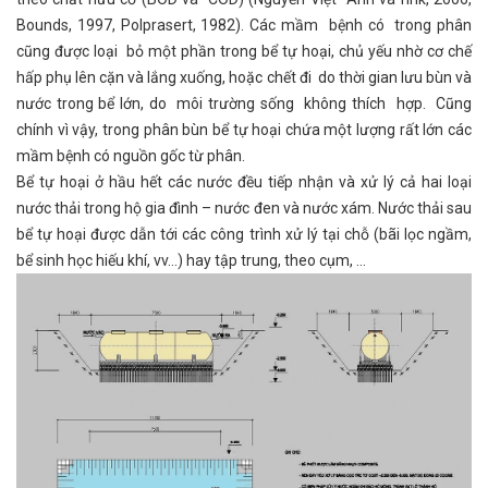
Bounds, 1997, Polprasert, 1982). Các mầm bệnh có trong phân
cũng được loại bỏ một phần trong bể tự hoại, chủ yếu nhờ cơ chế
hấp phụ lên cặn và lắng xuống, hoặc chết đi do thời gian lưu bùn và
nước trong bể lớn, do môi trường sống không thích hợp. Cũng
chính vì vậy, trong phân bùn bể tự hoại chứa một lượng rất lớn các
mầm bệnh có nguồn gốc từ phân.
Bể tự hoại ở hầu hết các nước đều tiếp nhận và xử lý cả hai loại
nước thải trong hộ gia đình – nước đen và nước xám. Nước thải sau
bể tự hoại được dẫn tới các công trình xử lý tại chỗ (bãi lọc ngầm,
bể sinh học hiếu khí, vv…) hay tập trung, theo cụm, …