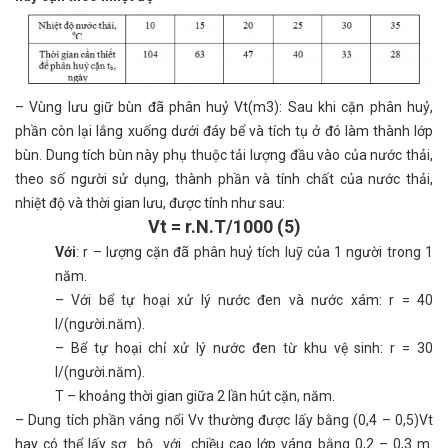
– Vùng lưu giữ bùn đã phân huỷ Vt(m3): Sau khi cặn phân huỷ,
phần còn lại lắng xuống dưới đáy bể và tích tụ ở đó làm thành lớp
bùn. Dung tích bùn này phụ thuộc tải lượng đầu vào của nước thải,
theo số người sử dụng, thành phần và tính chất của nước thải,
nhiệt độ và thời gian lưu, được tính như sau:
Vt = r.N.T/1000 (5)
Với
: r – lượng cặn đã phân huỷ tích luỹ của 1 người trong 1
năm.
– Với bể tự hoại xử lý nước đen và nước xám: r = 40
l/(người.năm).
– Bể tự hoại chỉ xử lý nước đen từ khu vệ sinh: r = 30
l/(người.năm).
T – khoảng thời gian giữa 2 lần hút cặn, năm.
– Dung tích phần váng nổi Vv thường được lấy bằng (0,4 – 0,5)Vt
hay có thể lấy sơ bộ với chiều cao lớp váng bằng 0,2 – 0,3 m.