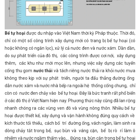
Bể tự hoại
được du nhập vào Việt Nam thời kỳ Pháp thuộc. Thời đó,
chỉ có một số công trình xây dựng mới có trang bị bể tự hoại (có
hoặc không có ngăn lọc), xử lý cả nước đen và nước xám. Dần dần,
do sự phát triển của đô thị, các công trình được cơi nới, xây dựng
thêm, các khu như mới mọc lên, nhưng việc xây dựng các tuyến
cống thu gom
nước thải
và tách riêng nước thải ra khỏi nước mưa
không theo kịp với sự phát triển, người ta đấu thẳng đường ống
dẫn nước xám và nước nhà bếp ra ngoài hệ thống cống chung, chỉ
còn có nước đen chảy vào bể tự hoại. Đây là bức tranh rất phổ biến
ở các đô thị ở Việt Nam hiện nay. Phương thức này cũng đã lan rộng
nhanh chóng ra các vùng ven đô và vùng nông thôn. Nhiều bể tự
hoại được thiết kế, xây dựng và vận hành không đúng quy cách về
kích thước tối thiểu, cách bố trí đường ống, vách ngăn, làm sinh ra
dòng chảy tắt trong bể, sục bùn và váng cặn, bể bị rò rỉ làm ô
nhiễm và nước ngầm thấm vào,… Đúng ra, bùn cặn trong bể tự hoại