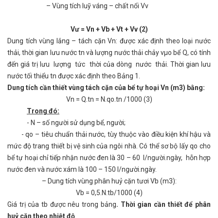
– Vùng tích luỹ váng – chất nổi Vv
Vư = Vn + Vb + Vt + Vv (2)
Dung tích vùng lắng – tách cặn Vn: được xác định theo loại nước
thải, thời gian lưu nước tn và lượng nước thải chảy vµo bể Q, có tính
đến giá trị lưu lượng tức thời của dòng nước thải. Thời gian lưu
nước tối thiểu tn được xác định theo Bảng 1.
Dung tích cần thiết vùng tách cặn của bể tự hoại Vn (m3) bằng:
Vn = Q.tn = N.qo.tn /1000 (3)
Trong đó:
- N – số người sử dụng bể, người;
- qo – tiêu chuẩn thải nước, tùy thuộc vào điều kiện khí hậu và
mức độ trang thiết bị vệ sinh của ngôi nhà. Có thể sơ bộ lấy qo cho
bể tự hoại chỉ tiếp nhận nước đen là 30 – 60 l/người.ngày, hỗn hợp
nước đen và nước xám là 100 – 150 l/người.ngày.
– Dung tích vùng phân huỷ cặn tươi Vb (m3):
Vb = 0,5.N.tb/1000 (4)
Giá trị của tb được nêu trong bảng
. Thời gian cần thiết để phân
huỷ cặn theo nhiệt độ