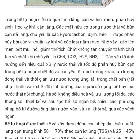
Trong bể tự hoại diễn ra quá trình lắng cặn và lên men, phân huỷ
sinh học kỵ khí cặn lắng. Các chất hữu cơ trong nước thải và bùn
cặn đã lắng, chủ yếu là các Hydrocacbon, đạm, béo, … được phân
hủy bởi các vi khuẩn kỵ khí và các loại nấm men. Nhờ vậy, cặn lên
men, bớt mùi hôi, giảm thể tích. Chất không tan chuyển thành chất
tan và chất khí (chủ yếu là CH4, CO2, H2S, NH3, …). Các yếu tố ảnh
hưởng đến hiệu quả xử lý nước thải và tốc độ phân huỷ bùn cặn
trong bể tự hoại: nhiệt độ và các yếu tố môi trường khác; lưu lượng
dòng thải và thời gian lưu nước tương ứng; tải trọng chất bẩn (rất
phụ thuộc vào chế độ dinh dưỡng của người sử dụng bể hay loại
nước thải nói chung); hệ số không điều hoà và lưu lượng tối đa; các
thông số thiết kế và cấu tạo bể: số ngăn bể, chiều cao, phương
pháp bố trí đường ống dẫn nước vào và ra khỏi bể, qua các vách
ngăn, …
Bể tự hoại
được thiết kế và xây dựng đúng cho phép đạt hiệu suất
lắng cặn trung bình 50 – 70% theo cặn lơ lửng (TSS) và 25 – 45%
theo chất hữu cơ (BOD và COD) (Nguyễn Việt Anh và nnk, 2006,