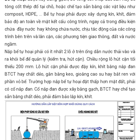
tông cốt thép đổ tại chỗ, hoặc chế tạo sẵn bằng các vật liệu như
composit, HDPE, … Bể tự hoại phải được xây dựng kín, khít, đảm
bảo độ an toàn về mặt kết cấu công trình, ngay cả trong điều kiện
chứa đầy nước hay không chứa nước, chịu tác động của các công
trình bên trên và lân cận, các phương tiện giao thông, đất và nước
ngầm.
Nắp bể tự hoại phải có ít nhất 2 lỗ ở trên ống dẫn nước thải vào và
ra khỏi bể để quản lý (kiểm tra, hút cặn). Chiều rộng lỗ hút cặn tối
thiểu 200 mm. Lỗ hút cặn phải được đậy kín, khít bằng nắp đan
BTCT hay chất dẻo, gắn bằng keo, gioăng cao su hay bắt ren với
phần vỏ bể. Trường hợp nắp bể tự hoại đặt thấp hơn mặt đất, phải
có cổ nắp đan. Cổ nắp đan được xây bằng gạch, BTCT hay chế tạo
sẵn bằng chất dẻo, phải đảm bảo lắp kín, khít.