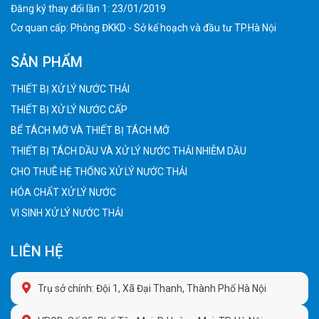
Đăng ký thay đổi lần 1: 23/01/2019
Cơ quan cấp: Phòng ĐKKD - Sở kế hoạch và đầu tư TP.Hà Nội
SẢN PHẨM
THIẾT BỊ XỬ LÝ NƯỚC THẢI
THIẾT BỊ XỬ LÝ NƯỚC CẤP
BỂ TÁCH MỠ VÀ THIẾT BỊ TÁCH MỠ
THIẾT BỊ TÁCH DẦU VÀ XỬ LÝ NƯỚC THẢI NHIỄM DẦU
CHO THUÊ HỆ THỐNG XỬ LÝ NƯỚC THẢI
HÓA CHẤT XỬ LÝ NƯỚC
VI SINH XỬ LÝ NƯỚC THẢI
LIÊN HỆ
Trụ sở chính: Đội 1, Xã Đại Thanh, Thành Phố Hà Nội