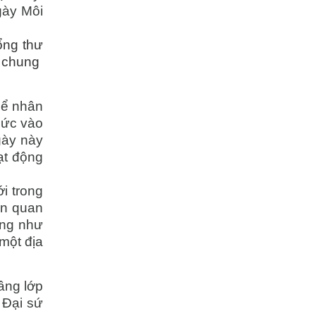
gày Môi
ổng thư
g chung
hể nhân
hức vào
gày này
ạt động
i trong
ên quan
ộng như
một địa
ầng lớp
 Đại sứ