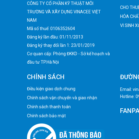
CÔNG TY CỔ PHẦN KỸ THUẬT MÔI
CHO THUÊ
TRƯỜNG VÀ XÂY DỰNG VINACEE VIỆT
HÓA CHẤ
NAM
VI SINH 
Mã số thuế: 0106352604
Đăng ký lần đầu: 01/11/2013
Đăng ký thay đổi lần 1: 23/01/2019
Cơ quan cấp: Phòng ĐKKD - Sở kế hoạch và
đầu tư TP.Hà Nội
CHÍNH SÁCH
ĐƯỜN
Điều kiện giao dịch chung
Email:
vi
Hotline:
0
Chính sách vận chuyển và giao nhận
Chính sách thanh toán
FANP
Chính sách bảo mật