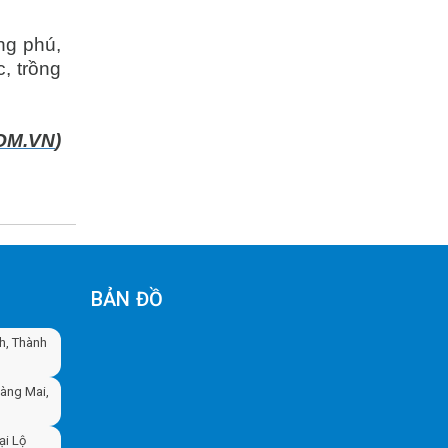
ng phú,
, trồng
OM.VN
)
BẢN ĐỒ
nh, Thành
oàng Mai,
ại Lộ