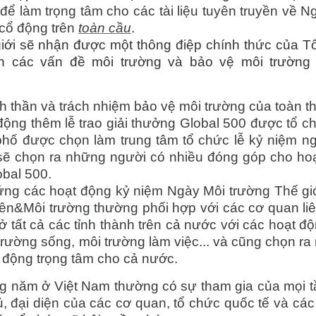
ể làm trọng tâm cho các tài liệu tuyên truyền về N
 cổ động trên
toàn cầu
.
giới sẽ nhận được một thông điệp chính thức của T
ên các vấn đề môi trường và bảo vệ môi trườn
h thần và trách nhiệm bảo vệ môi trường của toàn t
 động thêm lễ trao giải thưởng Global 500 được tổ c
 phố được chọn làm trung tâm tổ chức lễ kỷ niệm n
 sẽ chọn ra những người có nhiều đóng góp cho ho
obal 500.
g các hoạt động kỷ niệm Ngày Môi trường Thế giớ
n&Môi trường thường phối hợp với các cơ quan li
ở tất cả các tỉnh thành trên cả nước với các hoạt đ
rường sống, môi trường làm việc... và cũng chọn ra 
 động trọng tâm cho cả nước.
g năm ở Việt Nam thường có sự tham gia của mọi t
đại diện của các cơ quan, tổ chức quốc tế và các