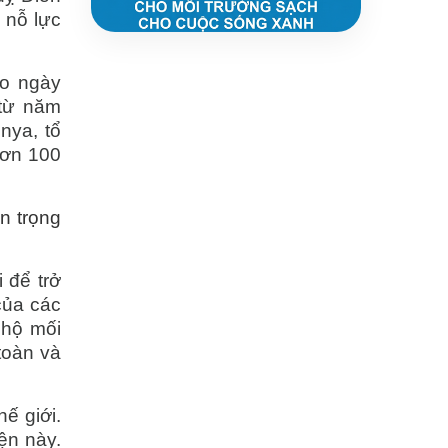
 nỗ lực
ào ngày
từ năm
nya, tổ
hơn 100
n trọng
 để trở
của các
 hộ mối
toàn và
ế giới.
ện này.