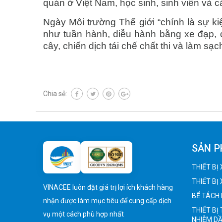
quán ở Việt Nam, học sinh, sinh viên và 
Ngày Môi trường Thế giới “chính là sự k
như tuần hành, diễu hành bằng xe đạp, c
cây, chiến dịch tái chế chất thi và làm sạc
Chia sẻ:
SẢN 
THIẾT BỊ
THIẾT BỊ
VINACEE luôn đặt giá trị lợi ích khách hàng
BỂ TÁCH 
nhận được làm mục tiêu để cung cấp dịch
THIẾT BỊ
vụ một cách phù hợp nhất
NHIỄM D