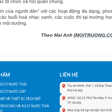
các tổ chức xã hội quần chúng.
iện của người dân” với các hoạt động đa dạng, pho
ác buổi hoà nhạc xanh, các cuộc thi tại trường học
h môi trường.
Theo Mai Anh (
MOITRUONG.C
PHẨM
LIÊN HỆ
 XỬ LÝ NƯỚC THẢI
Trụ sở chính: Đội 1, Xã Đại Tha
Phố Hà Nội
 XỬ LÝ NƯỚC CẤP
VPGD: Số 25, Phố Tân Mai, P. H
MỠ VÀ THIẾT BỊ TÁCH MỠ
TP. Hà Nội
 TÁCH DẦU VÀ XỬ LÝ NƯỚC THẢI
Nhà máy SX tại Hà Nội: Km10 Đ
ẦU