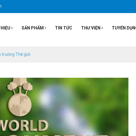
m
THIỆU
SẢN PHẨM
TIN TỨC
THƯ VIỆN
TUYỂN DỤN
 trường Thế giới