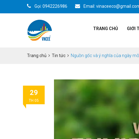
Gọi: 0942226986
Email: vinaceeco@gmail.co
TRANG CHỦ
GIỚI 
Trang chủ
Tin tức
Nguồn gốc và ý nghĩa của ngày môi
29
TH 05