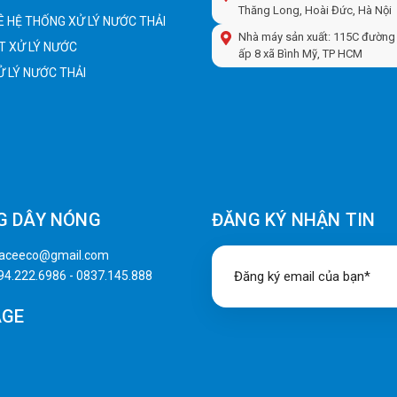
Thăng Long, Hoài Đức, Hà Nội
 HỆ THỐNG XỬ LÝ NƯỚC THẢI
Nhà máy sản xuất: 115C đường 
T XỬ LÝ NƯỚC
ấp 8 xã Bình Mỹ, TP HCM
XỬ LÝ NƯỚC THẢI
G DÂY NÓNG
ĐĂNG KÝ NHẬN TIN
naceeco@gmail.com
94.222.6986
-
0837.145.888
AGE