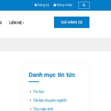
Đăng ký
Đăng nhập
GIỎ HÀNG (
0
)
G
LIÊN HỆ
Danh mục tin tức
Tin tức
Tài liệu chuyên ngành
Thư viện ảnh