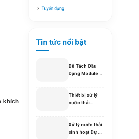
Tuyển dụng
Tin tức nổi bật
Bể Tách Dầu
Dạng Module
Composite –
Giải Pháp Xử Lý
Thiết bị xử lý
Dầu Nước Hiệu
n khích
nước thải
Quả, Bền Vững
phòng khám
Cho Nhà Máy
nha khoa, trung
Và Khu Công
Xử lý nước thải
tâm thẩm mỹ
Nghiệp
sinh hoạt Dự án
2026