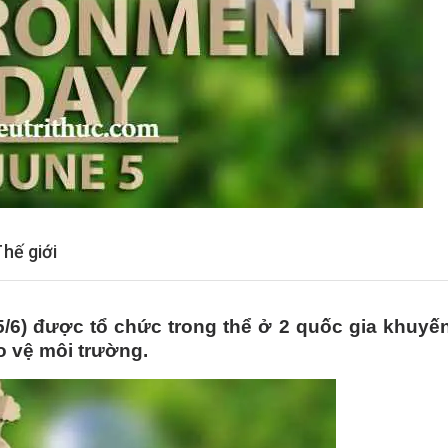
hế giới
/6) được tổ chức trong thể ở 2 quốc gia khuyế
o vệ môi trường.