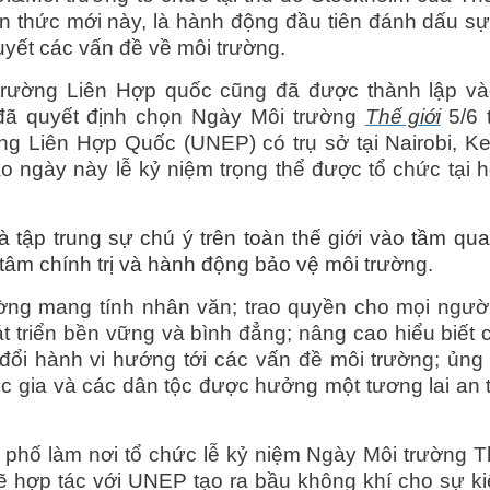
ận thức mới này, là hành động đầu tiên đánh dấu sự
uyết các vấn đề về môi trường.
 trường Liên Hợp quốc cũng đã được thành lập v
 đã quyết định chọn Ngày Môi trường
Thế giới
5/6 
g Liên Hợp Quốc (UNEP) có trụ sở tại Nairobi, Ke
 ngày này lễ kỷ niệm trọng thể được tổ chức tại 
à tập trung sự chú ý trên toàn thế giới vào tầm qua
âm chính trị và hành động bảo vệ môi trường.
ờng mang tính nhân văn; trao quyền cho mọi người
át triển bền vững và bình đẳng; nâng cao hiểu biết 
 đổi hành vi hướng tới các vấn đề môi trường; ủng
ốc gia và các dân tộc được hưởng một tương lai an 
hố làm nơi tổ chức lễ kỷ niệm Ngày Môi trường Th
 hợp tác với UNEP tạo ra bầu không khí cho sự ki