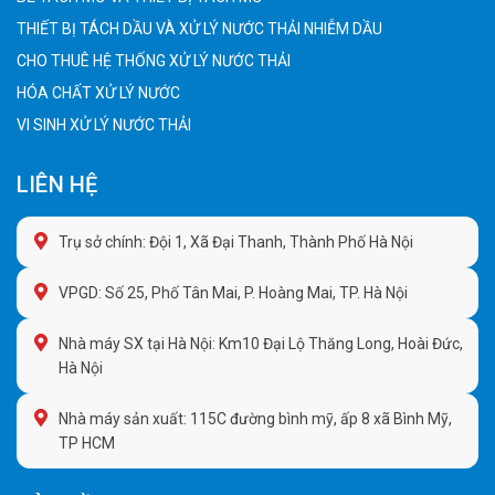
THIẾT BỊ TÁCH DẦU VÀ XỬ LÝ NƯỚC THẢI NHIỄM DẦU
CHO THUÊ HỆ THỐNG XỬ LÝ NƯỚC THẢI
HÓA CHẤT XỬ LÝ NƯỚC
VI SINH XỬ LÝ NƯỚC THẢI
LIÊN HỆ
Trụ sở chính: Đội 1, Xã Đại Thanh, Thành Phố Hà Nội
VPGD: Số 25, Phố Tân Mai, P. Hoàng Mai, TP. Hà Nội
Nhà máy SX tại Hà Nội: Km10 Đại Lộ Thăng Long, Hoài Đức,
Hà Nội
Nhà máy sản xuất: 115C đường bình mỹ, ấp 8 xã Bình Mỹ,
TP HCM