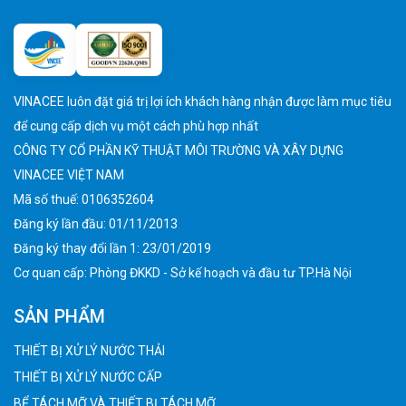
VINACEE luôn đặt giá trị lợi ích khách hàng nhận được làm mục tiêu
để cung cấp dịch vụ một cách phù hợp nhất
CÔNG TY CỔ PHẦN KỸ THUẬT MÔI TRƯỜNG VÀ XÂY DỰNG
VINACEE VIỆT NAM
Mã số thuế: 0106352604
Đăng ký lần đầu: 01/11/2013
Đăng ký thay đổi lần 1: 23/01/2019
Cơ quan cấp: Phòng ĐKKD - Sở kế hoạch và đầu tư TP.Hà Nội
SẢN PHẨM
THIẾT BỊ XỬ LÝ NƯỚC THẢI
THIẾT BỊ XỬ LÝ NƯỚC CẤP
BỂ TÁCH MỠ VÀ THIẾT BỊ TÁCH MỠ