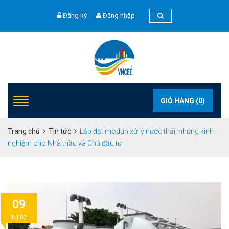
Đăng ký
Đăng nhập
GIỎ HÀNG (
0
)
Trang chủ
Tin tức
Lắp đặt modun xử lý nước thải, những kinh
nghiệm cho Nhà thầu và Chủ đầu tư
09
TH 02