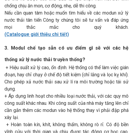
chống chịu ăn mon, cơ động, nhẹ, dễ thi công.
Nếu cần quan tâm hoặc muốn tìm hiểu về các modun xử lý
nước thải tân tiến Công ty chúng tôi sẽ tư vấn và đáp ứng
mọi thắc mắc cho quý khách.
(Catalogue giới thiệu chi tiết)
3. Modul chế tạo sẵn có ưu điểm gì sẽ với các hệ
thống xử lý nước thải truyền thống?
+ Hiệu suất xử lý cao, ổn định. Hệ thống có thể làm việc gián
đoạn, hay chỉ chạy ở chế độ tiết kiệm (chỉ lắng và lọc kỵ khí).
Cho phép xả nước thải sau xử lí ra môi trường hoặc tái sử
dụng.
+ Áp dụng linh hoạt cho nhiều loại nước thải, với các quy mô
công suất khác nhau. Khi công suất của nhà máy tăng lên chỉ
cần gắn thêm các modun vào hệ thống thay vì phải đập phá
xây lại.
+ Hoàn toàn kín, khít, không thấm, không rò rỉ. Có độ bền
vĩnh cửu với thời gian và chịu được tác động cơ học cao.