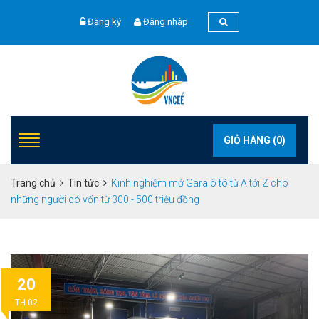
Đăng ký
Đăng nhập
GIỎ HÀNG (
0
)
Trang chủ
Tin tức
Kinh nghiệm mở Gara ô tô từ A tới Z cho
những người có vốn từ 300 - 500 triệu đồng
20
TH 02