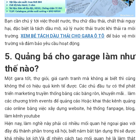
Bạn cần chú ý tới việc thoát nước, thu chữ dầu thải, chất thải nguy
hại, đặc biệt là tách dầu mỡ, xử lý nước thải trước khi thải ra môi
trường.
XEM BẺ TÁCH DẦU THẢI CHO GARA Ô TÔ
để bảo vệ môi
trường và đảm bảo yêu cầu hoạt động.
5. Quảng bá cho garage làm như
thế nào?
Một gara tốt, thợ giỏi, giá cạnh tranh mà không ai biết thì cũng
không thể có hiệu quả kinh tế được. Các chủ đầu tư có thể phát
triển marketing truyền thống bằng các băng rôn, khuyến mãi… làm
các chương trình events để quảng cáo Hoặc khai thác kênh quảng
cáo online bằng việc xây dựng website, hệ thống fanpage, blog,
làm kênh youtube
Hiện nay, làm nghề này phải có nhiều mối quan hệ ngoại giao với
đầy đủ thành phần trong xã hội, biết nắm bắt tận dụng thì sẽ được
khá nhiều lợi ích.Và dĩ nhiên cách tạo mối quan hệ là làm thật