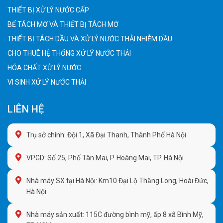
THIẾT BỊ XỬ LÝ NƯỚC CẤP
BỂ TÁCH MỠ VÀ THIẾT BỊ TÁCH MỠ
THIẾT BỊ TÁCH DẦU VÀ XỬ LÝ NƯỚC THẢI NHIỄM DẦU
CHO THUÊ HỆ THỐNG XỬ LÝ NƯỚC THẢI
HÓA CHẤT XỬ LÝ NƯỚC
VI SINH XỬ LÝ NƯỚC THẢI
LIÊN HỆ
Trụ sở chính: Đội 1, Xã Đại Thanh, Thành Phố Hà Nội
VPGD: Số 25, Phố Tân Mai, P. Hoàng Mai, TP. Hà Nội
Nhà máy SX tại Hà Nội: Km10 Đại Lộ Thăng Long, Hoài Đức,
Hà Nội
Nhà máy sản xuất: 115C đường bình mỹ, ấp 8 xã Bình Mỹ,