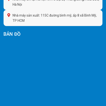
Hà Nội
Nhà máy sản xuất: 115C đường bình mỹ, ấp 8 xã Bình Mỹ,
TP HCM
BẢN ĐỒ