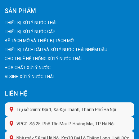
SẢN PHẨM
THIẾT BỊ XỬ LÝ NƯỚC THẢI
THIẾT BỊ XỬ LÝ NƯỚC CẤP
BỂ TÁCH MỠ VÀ THIẾT BỊ TÁCH MỠ
THIẾT BỊ TÁCH DẦU VÀ XỬ LÝ NƯỚC THẢI NHIỄM DẦU
CHO THUÊ HỆ THỐNG XỬ LÝ NƯỚC THẢI
HÓA CHẤT XỬ LÝ NƯỚC
VI SINH XỬ LÝ NƯỚC THẢI
LIÊN HỆ
Trụ sở chính: Đội 1, Xã Đại Thanh, Thành Phố Hà Nội
VPGD: Số 25, Phố Tân Mai, P. Hoàng Mai, TP. Hà Nội
Nhà máy SX tại Hà Nội: Km10 Đại Lộ Thăng Long, Hoài Đức,