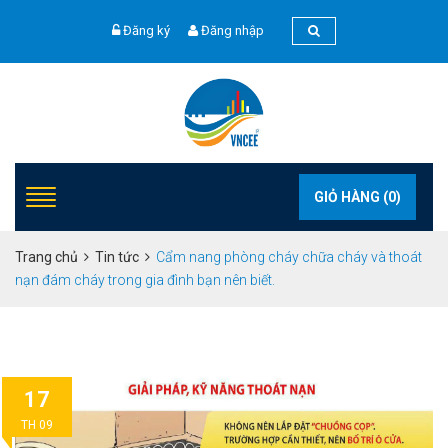
Đăng ký
Đăng nhập
GIỎ HÀNG (
0
)
Trang chủ
Tin tức
Cẩm nang phòng cháy chữa cháy và thoát
nạn đám cháy trong gia đình bạn nên biết.
17
TH 09