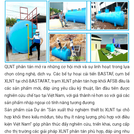
QLNT phân tán mở ra những cơ hội mới và sự linh hoạt trong lựa
chọn công nghệ, dịch vụ. Các bể tự hoại cải tiến BASTAF, cụm bể
XLNT tại chỗ BASTAFAT, trạm XLNT phân tán hợp khối AFSB đều là
các sản phẩm mới, đáp ứng yêu cầu kỹ thuật, lần đầu tiên được
nghiên cứu chế tạo tại Việt Nam, với giá thành rẻ hơn so với giá các
sản phẩm nhập ngoại có tính năng tương đương.
Sản phẩm của Dự án “Sản xuất thử nghiệm thiết bị XLNT tại chỗ
hợp khối theo kiểu môđun, tiêu thụ ít năng lượng, phù hợp với điều
kiện Việt Nam’’ góp phần thúc đẩy nghiên cứu, triển khai, cung cấp
cho thị trường các giải pháp XLNT phân tán phù hợp, đáp ứng nhu