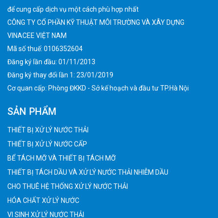
để cung cấp dịch vụ một cách phù hợp nhất
CÔNG TY CỔ PHẦN KỸ THUẬT MÔI TRƯỜNG VÀ XÂY DỰNG
VINACEE VIỆT NAM
Mã số thuế: 0106352604
Đăng ký lần đầu: 01/11/2013
Đăng ký thay đổi lần 1: 23/01/2019
Cơ quan cấp: Phòng ĐKKD - Sở kế hoạch và đầu tư TP.Hà Nội
SẢN PHẨM
THIẾT BỊ XỬ LÝ NƯỚC THẢI
THIẾT BỊ XỬ LÝ NƯỚC CẤP
BỂ TÁCH MỠ VÀ THIẾT BỊ TÁCH MỠ
THIẾT BỊ TÁCH DẦU VÀ XỬ LÝ NƯỚC THẢI NHIỄM DẦU
CHO THUÊ HỆ THỐNG XỬ LÝ NƯỚC THẢI
HÓA CHẤT XỬ LÝ NƯỚC
VI SINH XỬ LÝ NƯỚC THẢI