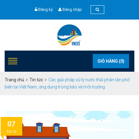
Đăng ký
Đăng nhập
GIỎ HÀNG (
0
)
Trang chủ
Tin tức
Các giải pháp xử lý nước thải phân tán phổ
biến tại Việt Nam, ứng dụng trong bảo vệ môi trường
07
TH 10