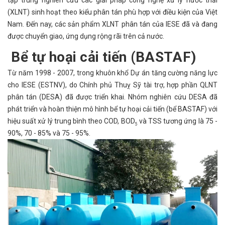
(XLNT) sinh hoạt theo kiểu phân tán phù hợp với điều kiện của Việt
Nam. Đến nay, các sản phẩm XLNT phân tán của IESE đã và đang
được chuyển giao, ứng dụng rộng rãi trên cả nước.
Bể tự hoại cải tiến (BASTAF)
Từ năm 1998 - 2007, trong khuôn khổ Dự án tăng cường năng lực
cho IESE (ESTNV), do Chính phủ Thuỵ Sỹ tài trợ, hợp phần QLNT
phân tán (DESA) đã được triển khai. Nhóm nghiên cứu DESA đã
phát triển và hoàn thiện mô hình bể tự hoại cải tiến (bể BASTAF) với
hiệu suất xử lý trung bình theo COD, BOD
và TSS tương ứng là 75 -
5
90%, 70 - 85% và 75 - 95%.