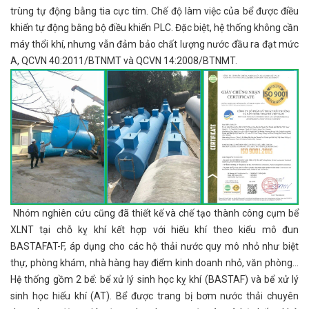
trùng tự động bằng tia cực tím. Chế độ làm việc của bể được điều
khiển tự động bằng bộ điều khiển PLC. Đặc biệt, hệ thống không cần
máy thổi khí, nhưng vẫn đảm bảo chất lượng nước đầu ra đạt mức
A, QCVN 40:2011/BTNMT và QCVN 14:2008/BTNMT.
Nhóm nghiên cứu cũng đã thiết kế và chế tạo thành công cụm bể
XLNT tại chỗ kỵ khí kết hợp với hiếu khí theo kiểu mô đun
BASTAFAT-F, áp dụng cho các hộ thải nước quy mô nhỏ như biệt
thự, phòng khám, nhà hàng hay điểm kinh doanh nhỏ, văn phòng...
Hệ thống gồm 2 bể: bể xử lý sinh học kỵ khí (BASTAF) và bể xử lý
sinh học hiếu khí (AT). Bể được trang bị bơm nước thải chuyên