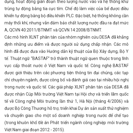
dụng, hoạt động gián đoạn theo lượng nước vào và hệ thống khử
trùng tự động bằng tia cực tím. Chế độ làm việc của bể được điều
khiển tự động bằng bộ điều khiển PLC. Đặc biệt, hệ thống không cần
máy thổi khí, nhưng vẫn đảm bảo chất lượng nước đầu ra đạt mức
A, QCVN 40:2011/BTNMT và QCVN 14:2008/BTNMT.
Các mô hình XLNT phân tán của nhóm nghiên cứu DESA đã khẳng
định những ưu điểm và được người sử dụng chấp nhận. Các mô
hình đã được đưa vào Hướng dẫn kỹ thuật của Bộ Xây dựng, Bộ Y
tế. Thuật ngữ “BASTAF’’ trở thành thuật ngữ quen thuộc trong lĩnh
vực cấp thoát nước ở Việt Nam và quốc tế. Công nghệ BASTAF
được giới thiệu trên các phương tiện thông tin đại chúng, các tạp
chí chuyên ngành, được công bố và đánh giá cao tại nhiều hội nghị
trong nước và quốc tế. Các giải pháp XLNT phân tán của DESA đã
được nhận Cúp Môi trường Việt Nam tại Hội chợ và triển lãm quốc
tế về Công nghệ Môi trường lần thứ 1, Hà Nội (tháng 4/2006) và
được Bộ Công Thương hỗ trợ, triển khai Dự án sản xuất thử nghiệm
và chuyển giao cho một số doanh nghiệp trong nước để chế tạo
(trong khuôn khổ Đề án Phát triển ngành công nghiệp môi trường
Việt Nam giai đoạn 2012 - 2015).