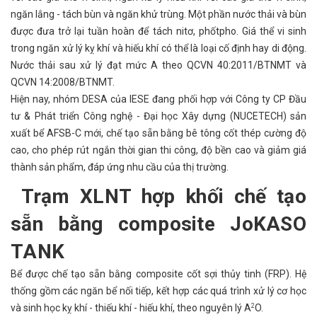
ngăn lắng - tách bùn và ngăn khử trùng. Một phần nước thải và bùn
được đưa trở lại tuần hoàn để tách nitơ, phốtpho. Giá thể vi sinh
trong ngăn xử lý kỵ khí và hiếu khí có thể là loại cố định hay di động.
Nước thải sau xử lý đạt mức A theo QCVN 40:2011/BTNMT và
QCVN 14:2008/BTNMT.
Hiện nay, nhóm DESA của IESE đang phối hợp với Công ty CP Đầu
tư & Phát triển Công nghệ - Đại học Xây dựng (NUCETECH) sản
xuất bể AFSB-C mới, chế tạo sẵn bằng bê tông cốt thép cường độ
cao, cho phép rút ngắn thời gian thi công, độ bền cao và giảm giá
thành sản phẩm, đáp ứng nhu cầu của thị trường.
Trạm XLNT hợp khối chế tạo
sẵn bằng composite JoKASO
TANK
Bể được chế tạo sẵn bằng composite cốt sợi thủy tinh (FRP). Hệ
thống gồm các ngăn bể nối tiếp, kết hợp các quá trình xử lý cơ học
và sinh học kỵ khí - thiếu khí - hiếu khí, theo nguyên lý A
O.
2