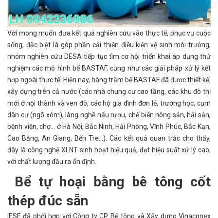
Với mong muốn đưa kết quả nghiên cứu vào thực tế, phục vụ cuộc
sống, đặc biệt là góp phần cải thiện điều kiện vệ sinh môi trường,
nhóm nghiên cứu DESA tiếp tục tìm cơ hội triển khai áp dụng thử
nghiệm các mô hình bể BASTAF, cũng như các giải pháp xử lý kết
hợp ngoài thực tế. Hiện nay, hàng trăm bể BASTAF đã được thiết kế,
xây dựng trên cả nước (các nhà chung cư cao tầng, các khu đô thị
mới ở nội thành và ven đô, các hộ gia đình đơn lẻ, trường học, cụm
dân cư (ngõ xóm), làng nghề nấu rượu, chế biến nông sản, hải sản,
bệnh viện, chợ... ở Hà Nội, Bắc Ninh, Hải Phòng, Vĩnh Phúc, Bắc Kạn,
Cao Bằng, An Giang, Bến Tre...). Các kết quả quan trắc cho thấy,
đây là công nghệ XLNT sinh hoạt hiệu quả, đạt hiệu suất xử lý cao,
với chất lượng đầu ra ổn định.
Bể tự hoại bằng bê tông cốt
thép đúc sẵn
IESE đã phối hợp với Công ty CP Bê tông và Xây dựng Vinaconex