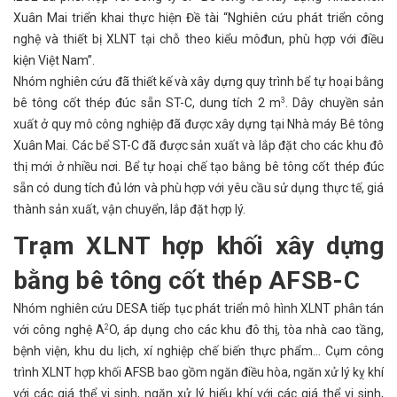
Xuân Mai triển khai thực hiện Đề tài “Nghiên cứu phát triển công
nghệ và thiết bị XLNT tại chỗ theo kiểu môđun, phù hợp với điều
kiện Việt Nam”.
Nhóm nghiên cứu đã thiết kế và xây dựng quy trình bể tự hoại bằng
bê tông cốt thép đúc sẵn ST-C, dung tích 2 m
. Dây chuyền sản
3
xuất ở quy mô công nghiệp đã được xây dựng tại Nhà máy Bê tông
Xuân Mai. Các bể ST-C đã được sản xuất và lắp đặt cho các khu đô
thị mới ở nhiều nơi. Bể tự hoại chế tạo bằng bê tông cốt thép đúc
sẵn có dung tích đủ lớn và phù hợp với yêu cầu sử dụng thực tế, giá
thành sản xuất, vận chuyển, lắp đặt hợp lý.
Trạm XLNT hợp khối xây dựng
bằng bê tông cốt thép AFSB-C
Nhóm nghiên cứu DESA tiếp tục phát triển mô hình XLNT phân tán
với công nghệ A
O, áp dụng cho các khu đô thị, tòa nhà cao tầng,
2
bệnh viện, khu du lịch, xí nghiệp chế biến thực phẩm... Cụm công
trình XLNT hợp khối AFSB bao gồm ngăn điều hòa, ngăn xử lý kỵ khí
với các giá thể vi sinh, ngăn xử lý hiếu khí với các giá thể vi sinh,