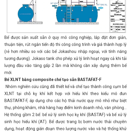
Bể được sản xuất sẵn ở quy mô công nghiệp, lắp đặt đơn giản,
thuận tiện, rút ngắn tiến độ thi công công trình và giá thành hợp lý
(rẻ hơn nhiều so với các bể Jokashou nhập ngoại, với tính năng
tương đương). Jokaso tank cho phép xử lý linh hoạt ngay cả khi tải
lượng đầu vào tăng gấp 2 lần mà không cần xây dựng thêm bể
mới.
Bể XLNT bằng composite chế tạo sẵn BASTAFAT-F
Nhóm nghiên cứu cũng đã thiết kế và chế tạo thành công cụm bể
XLNT tại chỗ kỵ khí kết hợp với hiếu khí theo kiểu mô đun
BASTAFAT-F, áp dụng cho các hộ thải nước quy mô nhỏ như biệt
thự, phòng khám, nhà hàng hay điểm kinh doanh nhỏ, văn phòng...
Hệ thống gồm 2 bể: bể xử lý sinh học kỵ khí (BASTAF) và bể xử lý
sinh học hiếu khí (AT). Bể được trang bị bơm nước thải chuyên
dụng, hoạt động gián đoạn theo lượng nước vào và hệ thống khử