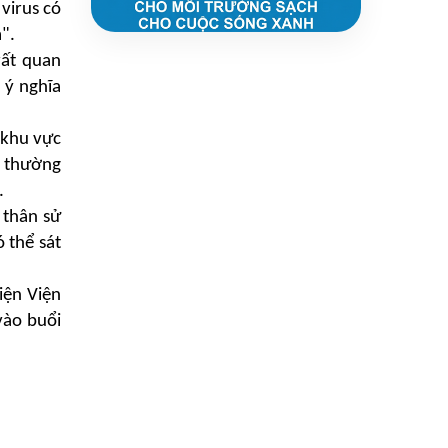
virus có
".
rất quan
 ý nghĩa
 khu vực
p thường
y.
 thân
sử
 thể sát
iện Viện
vào buổi