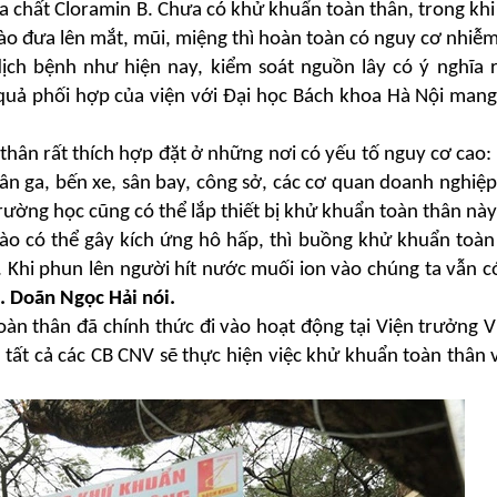
chất Cloramin B. Chưa có khử khuẩn toàn thân, trong khi 
vào đưa lên mắt, mũi, miệng thì hoàn toàn có nguy cơ nhiễm
dịch bệnh như hiện nay, kiểm soát nguồn lây có ý nghĩa 
 quả phối hợp của viện với Đại học Bách khoa Hà Nội mang
hân rất thích hợp đặt ở những nơi có yếu tố nguy cơ cao:
sân ga, bến xe, sân bay, công sở, các cơ quan doanh nghiệ
trường học cũng có thể lắp thiết bị khử khuẩn toàn thân nà
ào có thể gây kích ứng hô hấp, thì
buồng khử khuẩn toàn
 Khi phun lên người hít nước muối ion vào chúng ta vẫn có
. Doãn Ngọc Hải nói.
n thân đã chính thức đi vào hoạt động tại Viện trưởng V
tất cả các CB CNV sẽ thực hiện việc khử khuẩn toàn thân 