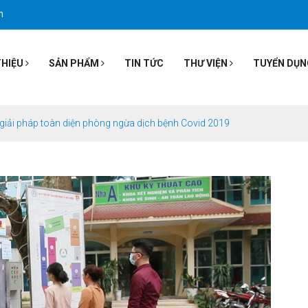
m
THIỆU
SẢN PHẨM
TIN TỨC
THƯ VIỆN
TUYỂN DỤN
giải pháp toàn diện phòng ngừa dịch bệnh Covid 2019