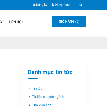
Đăng ký
Đăng nhập
GIỎ HÀNG (
0
)
G
LIÊN HỆ
Danh mục tin tức
Tin tức
Tài liệu chuyên ngành
Thư viện ảnh