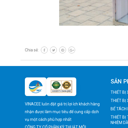
Chia sẻ:
SẢN 
THIẾT BỊ
THIẾT BỊ
VINACEE luôn đặt giá trị lợi ích khách hàng
BỂ TÁCH 
nhận được làm mục tiêu để cung cấp dịch
THIẾT BỊ
vụ một cách phù hợp nhất
NHIỄM D
CÔNG TY CỔ PHẦN KỸ THUẬT MÔI