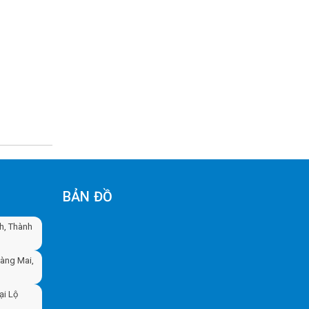
BẢN ĐỒ
nh, Thành
oàng Mai,
ại Lộ