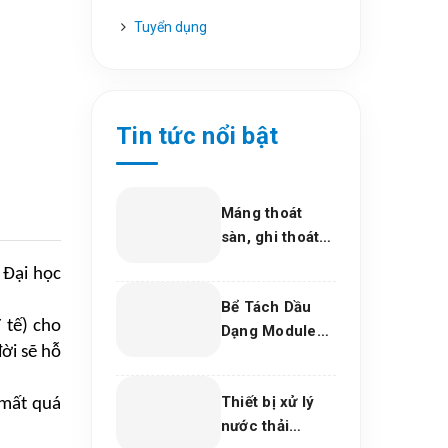
Tuyển dụng
Tin tức nổi bật
Máng thoát
sàn, ghi thoát
sàn Inox 304,
 Đại học
giải pháp thoát
Bể Tách Dầu
nước bền vững
 tế) cho
Dạng Module
cho dự án và
ời sẽ hỗ
Composite –
bếp công
Giải Pháp Xử Lý
nghiệp 2026
Thiết bị xử lý
Dầu Nước Hiệu
 mất quá
nước thải
Quả, Bền Vững