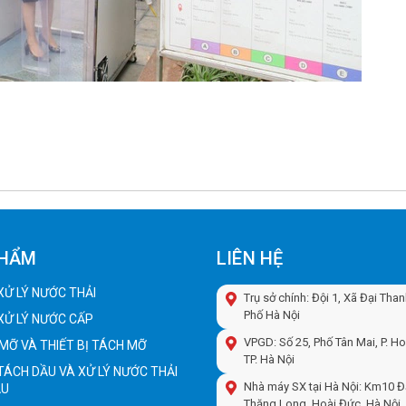
PHẨM
LIÊN HỆ
 XỬ LÝ NƯỚC THẢI
Trụ sở chính: Đội 1, Xã Đại Tha
Phố Hà Nội
 XỬ LÝ NƯỚC CẤP
VPGD: Số 25, Phố Tân Mai, P. H
MỠ VÀ THIẾT BỊ TÁCH MỠ
TP. Hà Nội
 TÁCH DẦU VÀ XỬ LÝ NƯỚC THẢI
Nhà máy SX tại Hà Nội: Km10 Đ
ẦU
Thăng Long, Hoài Đức, Hà Nội