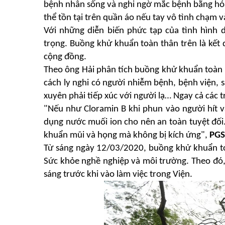
bệnh nhân sống và nghi ngờ mắc bệnh bằng hóa 
thể tồn tại trên quần áo nếu tay vô tình chạm 
Với những diễn biến phức tạp của tình hình 
trọng. Buồng khử khuẩn toàn thân trên là kết
cộng đồng.
Theo ông Hải phân tích buồng khử khuẩn toàn t
cách ly nghi có người nhiễm bệnh, bệnh viện, 
xuyên phải tiếp xúc với người lạ… Ngay cả các 
"
Nếu như Cloramin B khi phun vào người hít v
dụng nước muối ion cho nên an toàn tuyệt đối.
khuẩn mũi và họng mà không bị kích ứng",
PGS
Từ sáng ngày 12/03/2020, buồng khử khuẩn toà
Sức khỏe nghề nghiệp và môi trường. Theo đó, 
sáng trước khi vào làm việc trong Viện.