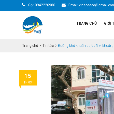
Gọi: 0942226986
Email: vinaceeco@gmail.co
TRANG CHỦ
GIỚI 
Trang chủ
Tin tức
Buồng khử khuẩn 99,99% vi khuẩn, 
15
TH 03