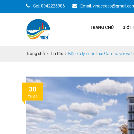
Gọi: 0942226986
Email: vinaceeco@gmail.co
TRANG CHỦ
GIỚI 
Trang chủ
Tin tức
Bồn xử lý nước thải Composite và b
30
TH 09