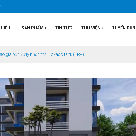
m
THIỆU
SẢN PHẨM
TIN TỨC
THƯ VIỆN
TUYỂN DỤN
áo giá bồn xử lý nước thải Jokaso tank (FRP)