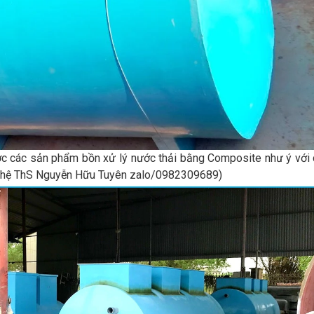
ược các sản phẩm bồn xử lý nước thải bằng Composite như ý với
iên hệ ThS Nguyễn Hữu Tuyên zalo/0982309689)