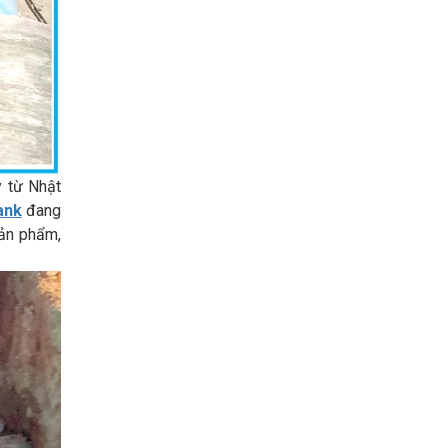
 từ Nhật
ank
đang
sản phẩm,