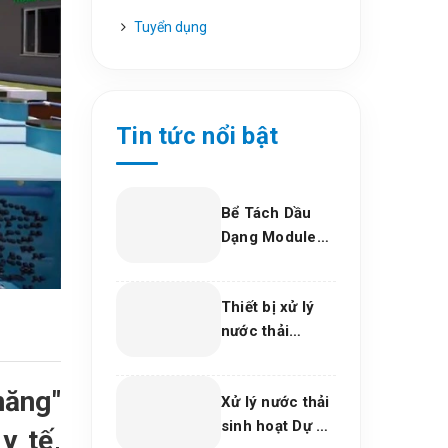
Tuyển dụng
Tin tức nổi bật
Bể Tách Dầu
Dạng Module
Composite –
Giải Pháp Xử Lý
Thiết bị xử lý
Dầu Nước Hiệu
nước thải
Quả, Bền Vững
phòng khám
Cho Nhà Máy
nha khoa, trung
Và Khu Công
năng"
Xử lý nước thải
tâm thẩm mỹ
Nghiệp
sinh hoạt Dự án
2026
y tế,