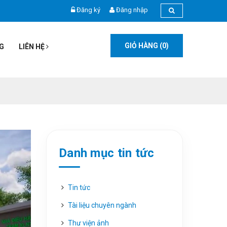
Đăng ký
Đăng nhập
GIỎ HÀNG (
0
)
G
LIÊN HỆ
Danh mục tin tức
Tin tức
Tài liệu chuyên ngành
Thư viện ảnh