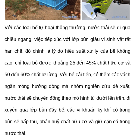
Với các loại bể tự hoại thông thường, nước thải sẽ đi qua
chiều ngang, việc tiếp xúc với lớp bùn giàu vi sinh vật rất
hạn chế, đó chính là lý do hiệu suất xử lý của bể không
cao: chỉ loại bỏ được khoảng 25 đến 45% chất hữu cơ và
50 đến 60% chất lơ lửng. Với bể cải tiến, có thêm các vách
ngăn mỏng hướng dòng mà nhóm nghiên cứu đề xuất,
nước thải sẽ chuyển động theo mô hình từ dưới lên trên, đi
xuyên qua lớp bùn đáy bể, các vi khuẩn kỵ khí có trong
bùn sẽ hấp thu, phân huỷ chất hữu cơ và giữ cặn có trong
nước thải.