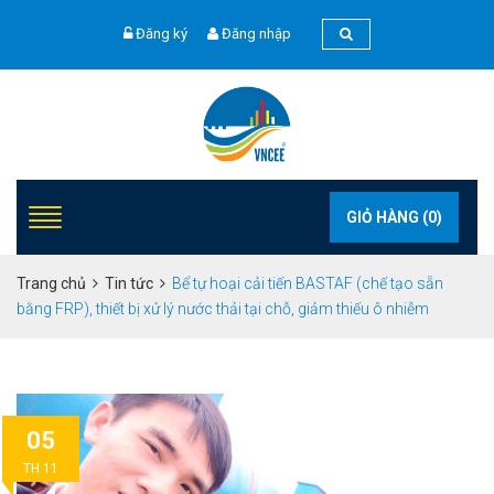
Đăng ký
Đăng nhập
GIỎ HÀNG (
0
)
Trang chủ
Tin tức
Bể tự hoại cải tiến BASTAF (chế tạo sẵn
bằng FRP), thiết bị xử lý nước thải tại chỗ, giảm thiếu ô nhiễm
05
TH 11