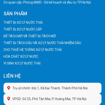
Cơ quan cấp: Phòng ĐKKD - Sở kế hoạch và đầu tư TP.Hà Nội
SẢN PHẨM
THIẾT BỊ XỬ LÝ NƯỚC THẢI
THIẾT BỊ XỬ LÝ NƯỚC CẤP
BỂ TÁCH MỠ VÀ THIẾT BỊ TÁCH MỠ
THIẾT BỊ TÁCH DẦU VÀ XỬ LÝ NƯỚC THẢI NHIỄM DẦU
CHO THUÊ HỆ THỐNG XỬ LÝ NƯỚC THẢI
HÓA CHẤT XỬ LÝ NƯỚC
VI SINH XỬ LÝ NƯỚC THẢI
LIÊN HỆ
Trụ sở chính: Đội 1, Xã Đại Thanh, Thành Phố Hà Nội
VPGD: Số 25, Phố Tân Mai, P. Hoàng Mai, TP. Hà Nội