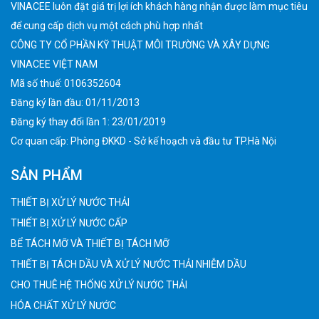
VINACEE luôn đặt giá trị lợi ích khách hàng nhận được làm mục tiêu
để cung cấp dịch vụ một cách phù hợp nhất
CÔNG TY CỔ PHẦN KỸ THUẬT MÔI TRƯỜNG VÀ XÂY DỰNG
VINACEE VIỆT NAM
Mã số thuế: 0106352604
Đăng ký lần đầu: 01/11/2013
Đăng ký thay đổi lần 1: 23/01/2019
Cơ quan cấp: Phòng ĐKKD - Sở kế hoạch và đầu tư TP.Hà Nội
SẢN PHẨM
THIẾT BỊ XỬ LÝ NƯỚC THẢI
THIẾT BỊ XỬ LÝ NƯỚC CẤP
BỂ TÁCH MỠ VÀ THIẾT BỊ TÁCH MỠ
THIẾT BỊ TÁCH DẦU VÀ XỬ LÝ NƯỚC THẢI NHIỄM DẦU
CHO THUÊ HỆ THỐNG XỬ LÝ NƯỚC THẢI
HÓA CHẤT XỬ LÝ NƯỚC