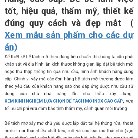
tốt, hiệu quả, thẩm mỹ, thiết kế
đúng quy cách và đẹp mắt (
Xem mẫu sản phẩm cho các dự
án)
Để thiết kế bể tách mỡ theo đúng tiêu chuẩn thì chúng ta cần phải
khảo sát về địa hình lẫn kích thước không gian lắp đặt bể tách mỡ,
hoặc thu thập thông tin qua nhu cầu, hình ảnh khách hàng cung
cấp. Chính vì vậy mà các đơn hàng bể tách mỡ thường được làm
theo yêu cầu của khách hàng sao cho đáp ứng được nhu cầu sử
dụng của chủ nhà hàng lẫn nhà thầu xây dựng.
XEM KINH NGHIỆM LỰA CHỌN BỂ TÁCH MỠ INOX CAO CẤP
,
vừa
tối ưu chi phỉ vừa đảm bảo tính thẩm mỹ, cảnh quan môi trường.
Bể tách mỡ,bẫy mỡ chủ yếu được lắp đặt tại hệ thống rửa, thoát
nước - nơi thải nhiều chất béo, mỡ và các loại rác thải nhỏ (vụn
thực phẩm): chậu rửa bát đĩa, máy rửa bát, bếp ăn, khu vực rửa và