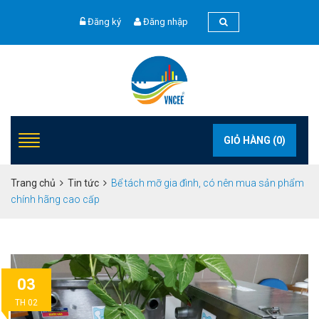
Đăng ký
Đăng nhập
GIỎ HÀNG (
0
)
Trang chủ
Tin tức
Bể tách mỡ gia đình, có nên mua sản phẩm
chính hãng cao cấp
03
TH 02