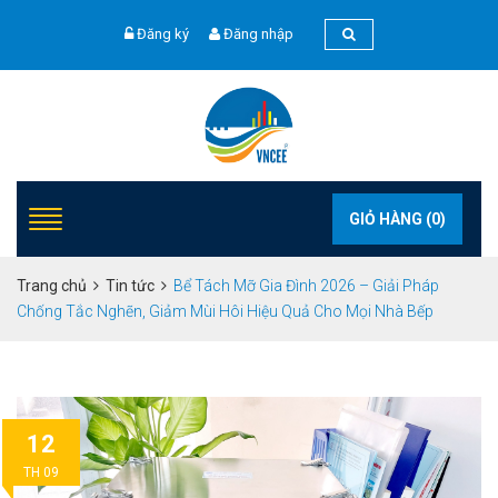
Đăng ký
Đăng nhập
GIỎ HÀNG (
0
)
Trang chủ
Tin tức
Bể Tách Mỡ Gia Đình 2026 – Giải Pháp
Chống Tắc Nghẽn, Giảm Mùi Hôi Hiệu Quả Cho Mọi Nhà Bếp
12
TH 09