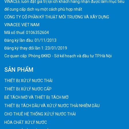
VINACEE luôn đặt giá trị lợi ích khách hàng nhận được làm mục tiêu
để cung cấp dịch vụ một cách phù hợp nhất
CÔNG TY CỔ PHẦN KỸ THUẬT MÔI TRƯỜNG VÀ XÂY DỰNG
VINACEE VIỆT NAM
Mã số thuế: 0106352604
Đăng ký lần đầu: 01/11/2013
Đăng ký thay đổi lần 1: 23/01/2019
Cơ quan cấp: Phòng ĐKKD - Sở kế hoạch và đầu tư TP.Hà Nội
SẢN PHẨM
THIẾT BỊ XỬ LÝ NƯỚC THẢI
THIẾT BỊ XỬ LÝ NƯỚC CẤP
BỂ TÁCH MỠ VÀ THIẾT BỊ TÁCH MỠ
THIẾT BỊ TÁCH DẦU VÀ XỬ LÝ NƯỚC THẢI NHIỄM DẦU
CHO THUÊ HỆ THỐNG XỬ LÝ NƯỚC THẢI
HÓA CHẤT XỬ LÝ NƯỚC