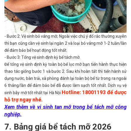
- Bước 2: Vệ sinh bỏ váng mỡ; Ngoài việc chú ý đổ rác thường xuyên
thì bạn cũng cần vệ sinh lại ngăn 2 và loại bỏ váng mỡ 1-2 tuần/lần
để đảm bảo bể hoạt động tốt nhất.
- Bước 3: Tổng vệ sinh định kỳ bể tách mỡ.
Để tổng vệ sinh định kỳ toàn bộ bể lọc mỡ bạn tiến hành thực hiện
thao tác giống bước 1 và bước 2. Sau khi hoàn tất thì tiến hành sử
dụng nước, bàn trải, xà phòng đánh lại toàn bộ bể từ trong ra ngoài
6 tháng/lần để đảm bảo bể đã được làm sạch tốt nhất. Dịch vụ vệ
Hotline: 18001193 để dược
sinh bẫy mỡ tốt nhất tại Hà Nội
hỗ trợ ngay nhé.
Xem thêm về vi sinh tan mỡ trong bể tách mỡ công
nghiệp.
7. Bảng giá bể tách mỡ 2026