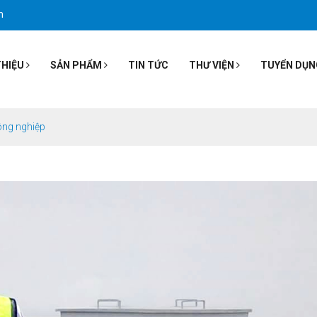
m
THIỆU
SẢN PHẨM
TIN TỨC
THƯ VIỆN
TUYỂN DỤN
công nghiệp