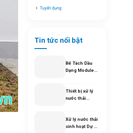
Tuyển dụng
Tin tức nổi bật
Bể Tách Dầu
Dạng Module
Composite –
Giải Pháp Xử Lý
Thiết bị xử lý
Dầu Nước Hiệu
nước thải
Quả, Bền Vững
phòng khám
Cho Nhà Máy
nha khoa, trung
Và Khu Công
Xử lý nước thải
tâm thẩm mỹ
Nghiệp
sinh hoạt Dự án
2026