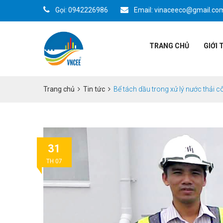
Gọi: 0942226986
Email: vinaceeco@gmail.co
TRANG CHỦ
GIỚI 
Trang chủ
Tin tức
Bể tách dầu trong xử lý nước thải 
31
TH 07