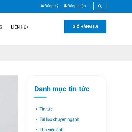
Đăng ký
Đăng nhập
GIỎ HÀNG (
0
)
G
LIÊN HỆ
Danh mục tin tức
Tin tức
Tài liệu chuyên ngành
Thư viện ảnh