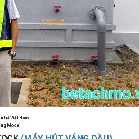
ậu tại Việt Nam
 từng Model.
STOCK
(MÁY HÚT VÁNG DẦU)