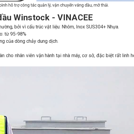
bình hỗ trợ công tác quản lý, vận chuyển váng dầu, mỡ thải.
 dầu Winstock - VINACEE
thường, bởi vì cấu trúc vật liệu: Nhôm, Inox SUS304+ Nhựa.
ao: từ 95-98%
ng của dòng chảy dung dịch.
oàn cho nhân viên vận hành tại nhà máy, cơ sở, đặc biệt rất linh h