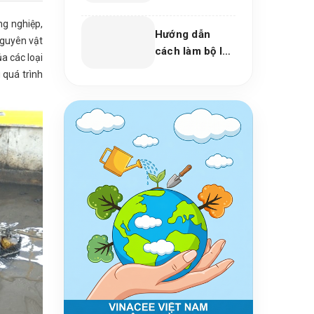
trường học,
chợ, bệnh xá
ng nghiệp,
Hướng dẫn
năm 2026
nguyên vật
cách làm bộ lọc
a các loại
nước giếng
 quá trình
khoan tại nhà
đơn giản, chủ
động cho mọi
gia đình