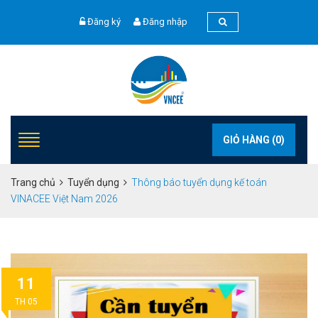
Đăng ký
Đăng nhập
GIỎ HÀNG (
0
)
Trang chủ
Tuyển dụng
Thông báo tuyển dụng kế toán
VINACEE Việt Nam 2026
11
TH 05