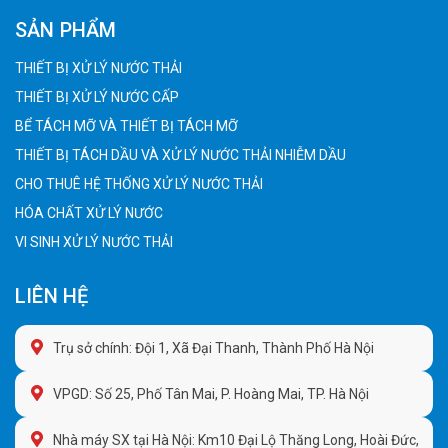
SẢN PHẨM
THIẾT BỊ XỬ LÝ NƯỚC THẢI
THIẾT BỊ XỬ LÝ NƯỚC CẤP
BỂ TÁCH MỠ VÀ THIẾT BỊ TÁCH MỠ
THIẾT BỊ TÁCH DẦU VÀ XỬ LÝ NƯỚC THẢI NHIỄM DẦU
CHO THUÊ HỆ THỐNG XỬ LÝ NƯỚC THẢI
HÓA CHẤT XỬ LÝ NƯỚC
VI SINH XỬ LÝ NƯỚC THẢI
LIÊN HỆ
Trụ sở chính: Đội 1, Xã Đại Thanh, Thành Phố Hà Nội
VPGD: Số 25, Phố Tân Mai, P. Hoàng Mai, TP. Hà Nội
Nhà máy SX tại Hà Nội: Km10 Đại Lộ Thăng Long, Hoài Đức,