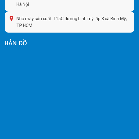
Hà Nội
Nhà máy sản xuất: 115C đường bình mỹ, ấp 8 xã Bình Mỹ,
TP HCM
BẢN ĐỒ