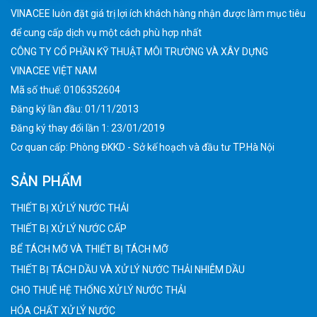
VINACEE luôn đặt giá trị lợi ích khách hàng nhận được làm mục tiêu
để cung cấp dịch vụ một cách phù hợp nhất
CÔNG TY CỔ PHẦN KỸ THUẬT MÔI TRƯỜNG VÀ XÂY DỰNG
VINACEE VIỆT NAM
Mã số thuế: 0106352604
Đăng ký lần đầu: 01/11/2013
Đăng ký thay đổi lần 1: 23/01/2019
Cơ quan cấp: Phòng ĐKKD - Sở kế hoạch và đầu tư TP.Hà Nội
SẢN PHẨM
THIẾT BỊ XỬ LÝ NƯỚC THẢI
THIẾT BỊ XỬ LÝ NƯỚC CẤP
BỂ TÁCH MỠ VÀ THIẾT BỊ TÁCH MỠ
THIẾT BỊ TÁCH DẦU VÀ XỬ LÝ NƯỚC THẢI NHIỄM DẦU
CHO THUÊ HỆ THỐNG XỬ LÝ NƯỚC THẢI
HÓA CHẤT XỬ LÝ NƯỚC