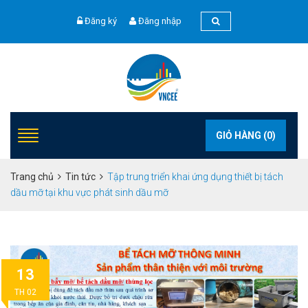
Đăng ký
Đăng nhập
GIỎ HÀNG (
0
)
Trang chủ
Tin tức
Tập trung triển khai ứng dụng thiết bị tách
dầu mỡ tại khu vực phát sinh dầu mỡ
13
TH 02