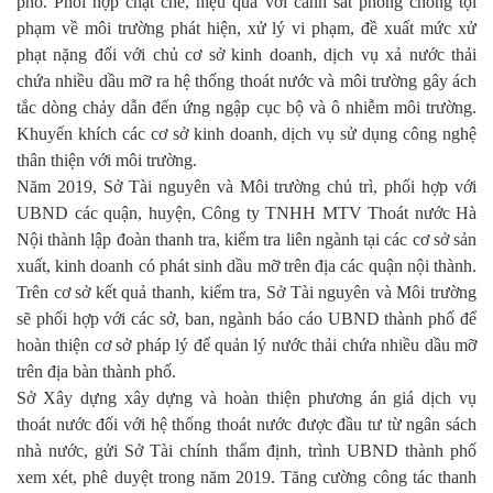
phố. Phối hợp chặt chẽ, hiệu quả với cảnh sát phòng chống tội
phạm về môi trường phát hiện, xử lý vi phạm, đề xuất mức xử
phạt nặng đối với chủ cơ sở kinh doanh, dịch vụ xả nước thải
chứa nhiều dầu mỡ ra hệ thống thoát nước và môi trường gây ách
tắc dòng chảy dẫn đến ứng ngập cục bộ và ô nhiễm môi trường.
Khuyến khích các cơ sở kinh doanh, dịch vụ sử dụng công nghệ
thân thiện với môi trường.
Năm 2019, Sở Tài nguyên và Môi trường chủ trì, phối hợp với
UBND các quận, huyện, Công ty TNHH MTV Thoát nước Hà
Nội thành lập đoàn thanh tra, kiểm tra liên ngành tại các cơ sở sản
xuất, kinh doanh có phát sinh dầu mỡ trên địa các quận nội thành.
Trên cơ sở kết quả thanh, kiểm tra, Sở Tài nguyên và Môi trường
sẽ phối hợp với các sở, ban, ngành báo cáo UBND thành phố để
hoàn thiện cơ sở pháp lý để quản lý nước thải chứa nhiều dầu mỡ
trên địa bàn thành phố.
Sở Xây dựng xây dựng và hoàn thiện phương án giá dịch vụ
thoát nước đối với hệ thống thoát nước được đầu tư từ ngân sách
nhà nước, gửi Sở Tài chính thẩm định, trình UBND thành phố
xem xét, phê duyệt trong năm 2019. Tăng cường công tác thanh