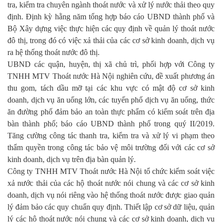
tra, kiểm tra chuyên ngành thoát nước và xử lý nước thải theo quy
định. Định kỳ hằng năm tổng hợp báo cáo UBND thành phố và
Bộ Xây dựng việc thực hiện các quy định về quản lý thoát nước
đô thị, trong đó có việc xả thải của các cơ sở kinh doanh, dịch vụ
ra hệ thống thoát nước đô thị.
UBND các quận, huyện, thị xã chủ trì, phối hợp với Công ty
TNHH MTV Thoát nước Hà Nội nghiên cứu, đề xuất phương án
thu gom, tách dầu mỡ tại các khu vực có mật độ cơ sở kinh
doanh, dịch vụ ăn uống lớn, các tuyến phố dịch vụ ăn uống, thức
ăn đường phố đảm bảo an toàn thực phẩm có kiểm soát trên địa
bàn thành phố; báo cáo UBND thành phố trong quý II/2019.
Tăng cường công tác thanh tra, kiểm tra và xử lý vi phạm theo
thẩm quyền trong công tác bảo vệ môi trường đối với các cơ sở
kinh doanh, dịch vụ trên địa bàn quản lý.
Công ty TNHH MTV Thoát nước Hà Nội tổ chức kiểm soát việc
xả nước thải của các hộ thoát nước nói chung và các cơ sở kinh
doanh, dịch vụ nói riêng vào hệ thống thoát nước được giao quản
lý đảm bảo các quy chuẩn quy định. Thiết lập cơ sở dữ liệu, quản
lý các hộ thoát nước nói chung và các cơ sở kinh doanh, dịch vụ