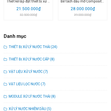
Thiết kế lắp đặt thiết bị xử lý nước thải Gara, tạm sửa chữa bảo dưỡng xe cơ giới 2026
Bể tách dầu mỡ Composite SH TN (Đa Sắc) cho dự án năm 2026
21.500.000₫
28.000.000₫
32.500.000₫
39.000.000₫
Danh mục
THIẾT BỊ XỬ LÝ NƯỚC THẢI (24)
THIẾT BỊ XỬ LÝ NƯỚC CẤP (8)
VẬT LIỆU XỬ LÝ NƯỚC (7)
VẬT LIỆU LỌC NƯỚC (7)
MODULE XỬ LÝ NƯỚC THẢI (8)
XỬ LÝ NƯỚC NHIỄM DẦU (5)