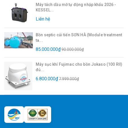
Máy tách dầu mỡ tự động nhập khẩu 2026 -
KESSEL...
Liên hệ
Bồn septic cải tiến SƠN HÀ (Module treatment
ta...
85.000.000₫
90.000.000₫
Máy sục khí Fujimac cho bồn Jokaso (100 RII)
đủ...
6.800.000₫
7.999.000₫