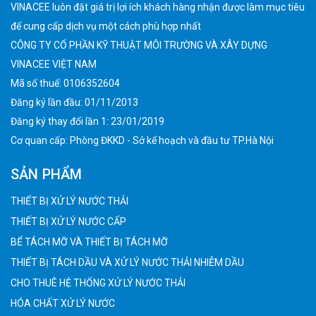
VINACEE luôn đặt giá trị lợi ích khách hàng nhận được làm mục tiêu
để cung cấp dịch vụ một cách phù hợp nhất
CÔNG TY CỔ PHẦN KỸ THUẬT MÔI TRƯỜNG VÀ XÂY DỰNG
VINACEE VIỆT NAM
Mã số thuế: 0106352604
Đăng ký lần đầu: 01/11/2013
Đăng ký thay đổi lần 1: 23/01/2019
Cơ quan cấp: Phòng ĐKKD - Sở kế hoạch và đầu tư TP.Hà Nội
SẢN PHẨM
THIẾT BỊ XỬ LÝ NƯỚC THẢI
THIẾT BỊ XỬ LÝ NƯỚC CẤP
BỂ TÁCH MỠ VÀ THIẾT BỊ TÁCH MỠ
THIẾT BỊ TÁCH DẦU VÀ XỬ LÝ NƯỚC THẢI NHIỄM DẦU
CHO THUÊ HỆ THỐNG XỬ LÝ NƯỚC THẢI
HÓA CHẤT XỬ LÝ NƯỚC