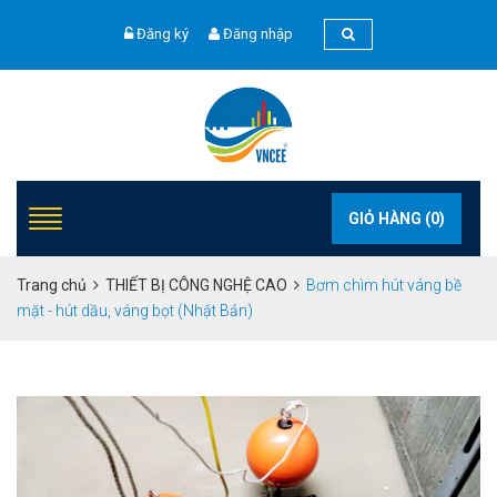
Đăng ký
Đăng nhập
GIỎ HÀNG (
0
)
Trang chủ
THIẾT BỊ CÔNG NGHỆ CAO
Bơm chìm hút váng bề
mặt - hút dầu, váng bọt (Nhật Bản)