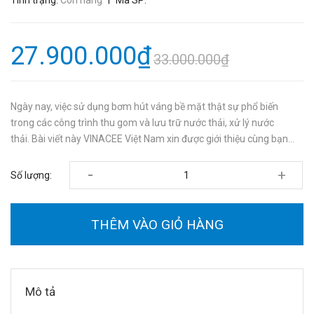
Tình trạng:
Còn hàng
Mã SP:
27.900.000₫
33.000.000₫
Ngày nay, việc sử dụng bơm hút váng bề mặt thật sự phổ biến
trong các công trình thu gom và lưu trữ nước thải, xử lý nước
thải. Bài viết này VINACEE Việt Nam xin được giới thiệu cùng bạn...
-
+
Số lượng:
THÊM VÀO GIỎ HÀNG
Mô tả