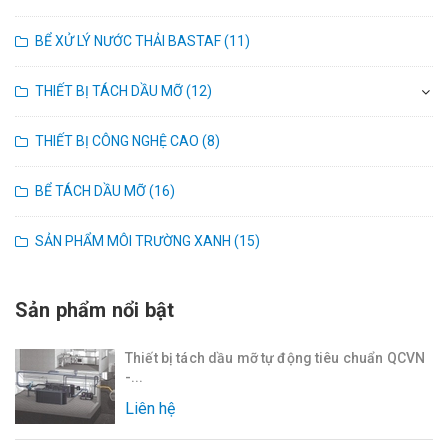
BỂ XỬ LÝ NƯỚC THẢI BASTAF (11)
THIẾT BỊ TÁCH DẦU MỠ (12)
THIẾT BỊ CÔNG NGHỆ CAO (8)
BỂ TÁCH DẦU MỠ (16)
SẢN PHẨM MÔI TRƯỜNG XANH (15)
Sản phẩm nổi bật
Thiết bị tách dầu mỡ tự động tiêu chuẩn QCVN
-...
Liên hệ