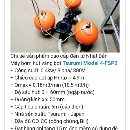
Chi tiế sản phẩm cao cấp đến từ Nhật Bản
Máy bơm hút váng bọt
Tsurumi Model 4-FSP2
+ Công suất: 0.4kw/ 3 pha/ 380V
+ Chiều cao cột áp Hmax = 4.9m
+ Qmax = 0.18m3/min (10,5 m3/h)
+ Độ sâu hút: 0 – 60mm (ngập nước)
+ Đường kính xả: 50mm
+ Cáp tiêu chuẩn: 6m (cáp điện)
+ Nhà sản xuất: Tsurumi - Japan
+ Đầy đủ CO, CQ (công chứng, Bill)
+ Đặt hàng onl tặng 15 m ống mềm sử dụng dễ